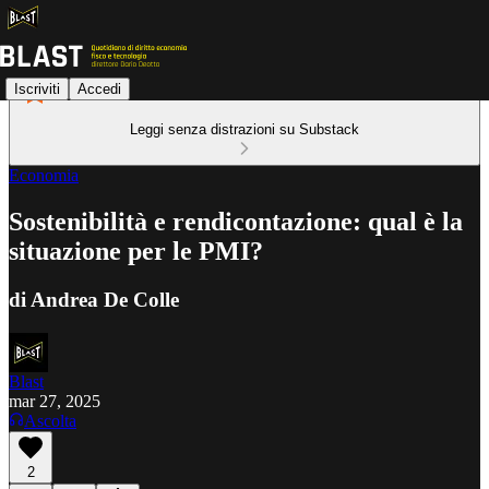
Iscriviti
Accedi
Leggi senza distrazioni su Substack
Economia
Sostenibilità e rendicontazione: qual è la
situazione per le PMI?
di Andrea De Colle
Blast
mar 27, 2025
Ascolta
2