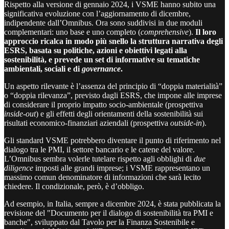
Rispetto alla versione di gennaio 2024, i VSME hanno subito una
significativa evoluzione con l’aggiornamento di dicembre,
indipendente dall’Omnibus. Ora sono suddivisi in due moduli
complementari: uno base e uno completo (
comprehensive
).
Il loro
approccio ricalca in modo più snello la struttura narrativa degli
ESRS, basata su politiche, azioni e obiettivi legati alla
sostenibilità, e prevede un set di informative su tematiche
ambientali, sociali e di
governance
.
Un aspetto rilevante è l’assenza del principio di “doppia materialità”
o “doppia rilevanza”, previsto dagli ESRS, che impone alle imprese
di considerare il proprio impatto socio-ambientale (prospettiva
inside-out
) e gli effetti degli orientamenti della sostenibilità sui
risultati economico-finanziari aziendali (prospettiva
outside-in
).
Gli standard VSME potrebbero diventare il punto di riferimento nel
dialogo tra le PMI, il settore bancario e le catene del valore.
L’Omnibus sembra volerle tutelare rispetto agli obblighi di
due
diligence
imposti alle grandi imprese; i VSME rappresentano un
massimo comun denominatore di informazioni che sarà lecito
chiedere. Il condizionale, però, è d’obbligo.
Ad esempio, in Italia, sempre a dicembre 2024, è stata pubblicata la
revisione del "Documento per il dialogo di sostenibilità tra PMI e
banche", sviluppato dal Tavolo per la Finanza Sostenibile e