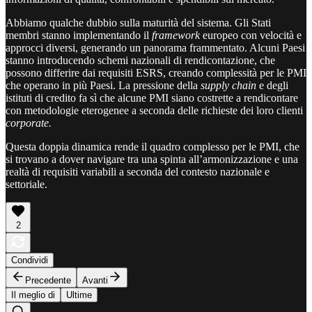
Abbiamo qualche dubbio sulla maturità del sistema. Gli Stati
membri stanno implementando il
framework
europeo con velocità e
approcci diversi, generando un panorama frammentato. Alcuni Paesi
stanno introducendo schemi nazionali di rendicontazione, che
possono differire dai requisiti ESRS, creando complessità per le PMI
che operano in più Paesi. La pressione della
supply chain
e degli
istituti di credito fa sì che alcune PMI siano costrette a rendicontare
con metodologie eterogenee a seconda delle richieste dei loro clienti
corporate.
Questa doppia dinamica rende il quadro complesso per le PMI, che
si trovano a dover navigare tra una spinta all’armonizzazione e una
realtà di requisiti variabili a seconda del contesto nazionale e
settoriale.
2
Condividi
Precedente
Avanti
Il meglio di
Ultime