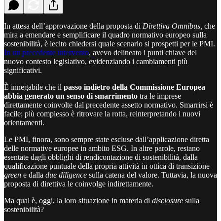
In attesa dell’approvazione della proposta di
Direttiva Omnibus,
che
mira a emendare e semplificare il quadro normativo europeo sulla
sostenibilità, è lecito chiedersi quale scenario si prospetti per le PMI.
In un precedente intervento
, avevo delineato i punti chiave del
nuovo contesto legislativo, evidenziando i cambiamenti più
significativi.
È innegabile che il
passo indietro della Commissione Europea
abbia generato un senso di smarrimento
tra le imprese
direttamente coinvolte dal precedente assetto normativo. Smarrirsi è
facile; più complesso è ritrovare la rotta, reinterpretando i nuovi
orientamenti.
Le PMI, finora, sono sempre state escluse dall’applicazione diretta
delle normative europee in ambito ESG. In altre parole, restano
esentate dagli obblighi di rendicontazione di sostenibilità, dalla
qualificazione puntuale della propria attività in ottica di transizione
green
e dalla
due diligence
sulla catena del valore. Tuttavia, la nuova
proposta di direttiva le coinvolge indirettamente.
Ma qual è, oggi, la loro situazione in materia di
disclosure
sulla
sostenibilità?