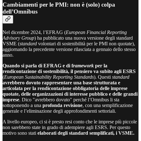
Cambiamenti per le PMI: non è (solo) colpa
dell’Omnibus
Nel dicembre 2024, l’EFRAG (
European Financial Reporting
Advisory Group
) ha pubblicato una nuova versione degli standard
VSME (
standard
volontari di sostenibilità per le PMI non quotate),
aggiornando la precedente versione rilasciata a gennaio dello stesso
anno.
Quando si parla di EFRAG e di f
ramework
per la
rendicontazione di sostenibilità, il pensiero va subito agli ESRS
(
European Sustainability Reporting Standards
). Questi
standard
avrebbero dovuto rappresentare una base strutturata e
articolata per la rendicontazione obbligatoria delle imprese
quotate, delle organizzazioni di interesse pubblico e delle grandi
imprese
. Dico "avrebbero dovuto" perché l’Omnibus li sta
sottoponendo a una
profonda revisione
, con una semplificazione
generale e l’eliminazione degli approfondimenti settoriali.
A livello europeo, ci si è presto resi conto che le imprese più piccole
non sarebbero state in grado di adempiere agli ESRS. Per questo
motivo sono stati
elaborati degli standard semplificati, i VSME.