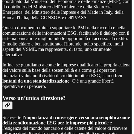
coordinato dal Ministero dell'Economia e delle Finanze (MEF), con
il contributo del Ministero dell'Ambiente e della Sicurezza
Energetica, del Ministero delle Imprese e del Made in Italy, della
Banca d'Italia, della CONSOB e dell'IVASS.
Questo documento mira a supportare le PMI nella raccolta e nella
comunicazione delle informazioni ESG, facilitando il dialogo con il
sistema bancario e migliorando le opportunità di accesso al credito.
È molto chiaro e ben strutturato. Riprende, nello specifico, molti
aspetti dei VSME, ma rappresenta, di fatto, uno strumento
alternativo.
Infine, se guardiamo a come le imprese qualificano la propria catena
del valore sulla base della sostenibilità e a come gli operatori
finanziari valutano il rischio di credito in ottica ESG, siamo
ben
lontani da una standardizzazione
. C’è una grande libertà
operativa e di pensiero.
Verso un’unica direzione?
Si avverte
l’importanza di convergere verso una semplificazione
della rendicontazione ESG per le imprese più piccole
e
l’esigenza del mondo bancario e delle catene del valore di ricevere
informazioni di qualità, confrontabili e spendibili sul mercato.