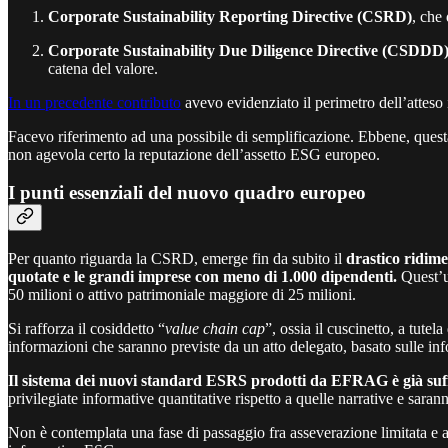
Corporate Sustainability Reporting Directive (CSRD)
, che 
Corporate Sustainability Due Diligence Directive (CSDDD
catena del valore.
In un precedente contributo
avevo evidenziato il perimetro dell’atteso 
Facevo riferimento ad una possibile di semplificazione. Ebbene, questa
non agevola certo la reputazione dell’assetto ESG europeo.
I punti essenziali del nuovo quadro europeo
Per quanto riguarda la CSRD, emerge fin da subito il
drastico ridim
quotate e le grandi imprese con meno di 1.000 dipendenti.
Quest’ul
50 milioni o attivo patrimoniale maggiore di 25 milioni.
Si rafforza il cosiddetto “
value chain cap
”, ossia il cuscinetto, a tute
informazioni che saranno previste da un atto delegato, basato sulle in
Il sistema dei nuovi standard ESRS prodotti da EFRAG è già suf
privilegiate informative quantitative rispetto a quelle narrative e saran
Non è contemplata una fase di passaggio fra asseverazione limitata e as