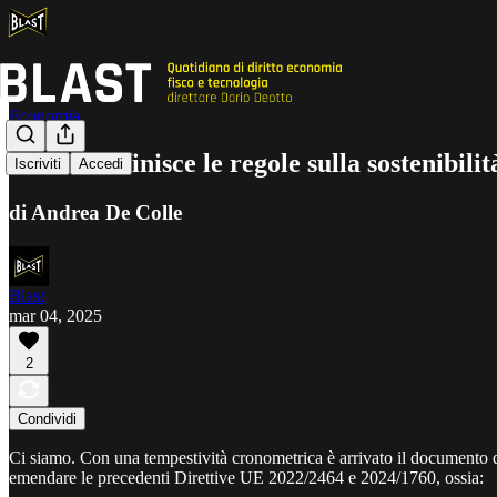
Economia
L’UE ridefinisce le regole sulla sostenibili
Iscriviti
Accedi
di Andrea De Colle
Blast
mar 04, 2025
2
Condividi
Ci siamo. Con una tempestività cronometrica è arrivato il documento 
emendare le precedenti Direttive UE 2022/2464 e 2024/1760, ossia: