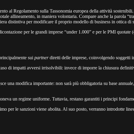
mento al Regolamento sulla Tassonomia europea della attività sostenibili
 o totale allineamento, in maniera volontaria. Compare anche la parola “tr
a distintiva per modificare il proprio modello di business in ottica di s
rendicontazione per le grandi imprese “under 1.000” e per le PMI quotate
 principalmente sui
partner
diretti delle imprese, coinvolgendo soggetti in
so di impatti avversi irrisolvibili: invece di imporre la chiusura definit
sce una modifica importante: non sarà più obbligatoria su base annuale,
neva un regime uniforme. Tuttavia, restano garantiti i principi fondamental
imo per le sanzioni viene abolita. Al suo posto, verranno introdotte linee