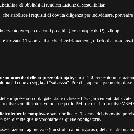
disciplina gli obblighi di rendicontazione di sostenibilità;
)
, che stabilisce i requisiti di dovuta diligenza per individuare, prevenire
intervento europeo e alcuni possibili (forse auspicabili?) sviluppi.
 è arrivata. Ci sono stati anche riposizionamenti, dilazioni e, non poss
ensionamento delle imprese obbligate
, circa l’80 per cento in riduzion
tima è la nuova soglia di “salvezza”. Per chi supera il parametro dovran
la delle imprese non obbligate, dalle richieste ESG provenienti dalla cat
formative semplificate e volontarie per le PMI (le c.d. informative VSM
ficientemente complesso
: sarà riordinato l’insieme dei
datapoint
previs
no ben distinte quelle volontarie da quelle obbligatorie.
severazione ragionevole (quest’ultima più rigorosa) della rendicontazion