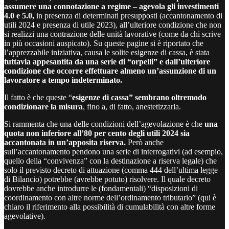
assumere una connotazione a regime
–
agevola gli investimenti
4.0 e 5.0,
in presenza di determinati presupposti (accantonamento di
utili 2024 e presenza di utile 2023), all’ulteriore condizione che non
si realizzi una contrazione delle unità lavorative (come da chi scrive
in più occasioni auspicato). Su queste pagine si è riportato che
l’apprezzabile iniziativa, causa le solite esigenze di cassa, è stata
tuttavia appesantita da una serie di “orpelli” e dall’ulteriore
condizione che occorre effettuare almeno un’assunzione di un
lavoratore a tempo indeterminato.
Il fatto è che queste “
esigenze di cassa” sembrano oltremodo
condizionare la misura
, fino a, di fatto, anestetizzarla.
Si rammenta che una delle condizioni dell’agevolazione è che
una
quota non inferiore all’80 per cento degli utili 2024 sia
accantonata in un’apposita riserva.
Però anche
sull’accantonamento pendono una serie di interrogativi (ad esempio,
quello della “convivenza” con la destinazione a riserva legale) che
solo il previsto decreto di attuazione (comma 444 dell’ultima legge
di Bilancio) potrebbe (avrebbe potuto) risolvere. Il quale decreto
dovrebbe anche introdurre le (fondamentali) “disposizioni di
coordinamento con altre norme dell’ordinamento tributario” (qui è
chiaro il riferimento alla possibilità di cumulabilità con altre forme
agevolative).