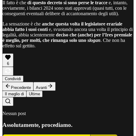
Il fatto è che
di questo decreto si sono perse le tracce
e, intanto,
ovviamente, i bilanci 2024 sono stati approvati (quasi tutti, con le
conseguenti eventuali delibere di accantonamento degli utili).
La sensazione è che
anche questa volta il legislatore erariale
abbia fatto i suoi conti
e, svuotando ancora una volta il principio di
legalità, abbia scientemente
deciso che (anche) per l’Ires premiale
è meglio, per molti, che rimanga solo uno
slogan
. Che non ha
effetto sul gettito.
6
Condividi
Precedente
Avanti
Il meglio di
Ultime
Nessun post
Assolutamente, procediamo.