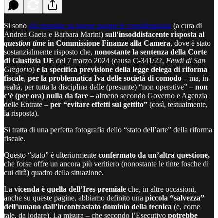
Si sono
già riportate su queste pagine le considerazioni
(a cura di
Andrea Gaeta e Barbara Marini)
sull’insoddisfacente risposta al
question time
in Commissione Finanze alla Camera
, dove è stato
sostanzialmente risposto che,
nonostante la sentenza della Corte
di Giustizia UE
del 7 marzo 2024 (causa C-341/22,
Feudi di San
Gregorio
)
e la specifica previsione della legge delega di riforma
fiscale
,
per la problematica Iva delle società di comodo
– ma, in
realtà, per tutta la disciplina delle (presunte) “non operative” –
non
c’è (per ora) nulla da fare
– almeno secondo Governo e Agenzia
delle Entrate –
per “evitare effetti sul gettito”
(così, testualmente,
la risposta).
Si tratta di una perfetta fotografia dello “stato dell’arte” della riforma
fiscale.
Questo “stato” è ulteriormente
confermato da un’altra questione,
che forse offre un ancora più veritiero (nonostante le tinte fosche di
cui dirà) quadro della situazione.
La
vicenda è quella dell’Ires premiale
che, in altre occasioni,
anche su queste pagine, abbiamo definito una
piccola “salvezza”
dell’umano dall’incontrastato dominio della tecnica
(e, come
tale, da lodare). La misura – che secondo l’Esecutivo
potrebbe