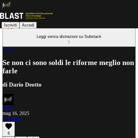
Iscriviti
Accedi
Leggi senza distrazioni su Substack
Fisco
Se non ci sono soldi le riforme meglio non
farle
di Dario Deotto
Blast
mag 16, 2025
Ascolta
6