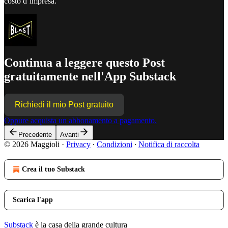
costo d’impresa.
Continua a leggere questo Post
gratuitamente nell'App Substack
Richiedi il mio Post gratuito
Oppure acquista un abbonamento a pagamento.
Precedente
Avanti
© 2026 Maggioli
·
Privacy
∙
Condizioni
∙
Notifica di raccolta
Crea il tuo Substack
Scarica l'app
Substack
è la casa della grande cultura