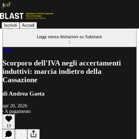
Iscriviti
Accedi
Leggi senza distrazioni su Substack
Fisco
Scorporo dell'IVA negli accertamenti
induttivi: marcia indietro della
Cassazione
di Andrea Gaeta
apr 20, 2026
∙ A pagamento
13