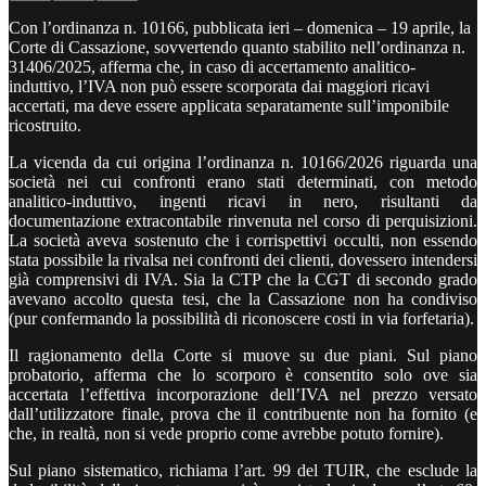
Con l’ordinanza n. 10166, pubblicata ieri – domenica – 19 aprile, la
Corte di Cassazione, sovvertendo quanto stabilito nell’ordinanza n.
31406/2025, afferma che, in caso di accertamento analitico-
induttivo, l’IVA non può essere scorporata dai maggiori ricavi
accertati, ma deve essere applicata separatamente sull’imponibile
ricostruito.
La vicenda da cui origina l’ordinanza n. 10166/2026 riguarda una
società nei cui confronti erano stati determinati, con metodo
analitico-induttivo, ingenti ricavi in nero, risultanti da
documentazione extracontabile rinvenuta nel corso di perquisizioni.
La società aveva sostenuto che i corrispettivi occulti, non essendo
stata possibile la rivalsa nei confronti dei clienti, dovessero intendersi
già comprensivi di IVA. Sia la CTP che la CGT di secondo grado
avevano accolto questa tesi, che la Cassazione non ha condiviso
(pur confermando la possibilità di riconoscere costi in via forfetaria).
Il ragionamento della Corte si muove su due piani. Sul piano
probatorio, afferma che lo scorporo è consentito solo ove sia
accertata l’effettiva incorporazione dell’IVA nel prezzo versato
dall’utilizzatore finale, prova che il contribuente non ha fornito (e
che, in realtà, non si vede proprio come avrebbe potuto fornire).
Sul piano sistematico, richiama l’art. 99 del TUIR, che esclude la