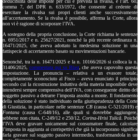
deducibilità delle imposte per cui è prevista la rivalsa, e l’art. 60,
comma 7, del DPR n. 633/1972, che consente al cedente di
esercitare la rivalsa sui propri clienti anche successivamente
all’accertamento. Se la rivalsa è possibile, afferma la Corte, allora
non vi è ragione di scorporare l’IVA.
A sostegno della propria conclusione, la Corte richiama le sentenze
n. 6951/2017 e n. 25627/2021, nonché la più recente ordinanza n.
16471/2025, che aveva adottato la medesima soluzione in una
fattispecie di accertamento basato su movimentazioni bancarie.
Senonché, tra la n. 16471/2025 e la n. 10166/2026 si colloca la n.
31406/2025,
commentata qui su Blast
, che aveva capovolto questa
impostazione. La pronuncia – relativa a un evasore totale,
completamente sconosciuto al Fisco – aveva enunciato il principio
secondo cui la ricostruzione induttiva della materia imponibile deve
intendersi sempre comprensiva dell’IVA, con conseguente diritto del
soggetto passivo a detrarre l’imposta assolta a monte. Il fondamento
della soluzione è stato individuato nella giurisprudenza della Corte
di Giustizia, in particolare nelle sentenze
CB
(causa C-521/2019) e
Fontana
(causa C-648/16), alle quali si dovrebbe aggiungere,
sebbene non citata, C-249/12 e 250/12,
Corina-Hrisi Tulică
. Poiché
l’IVA deve gravare unicamente sul consumatore finale, calcolare
l’imposta in aggiunta ai corrispettivi che già la incorporano significa
farla gravare sul soggetto passivo intermedio, trasformandola in un