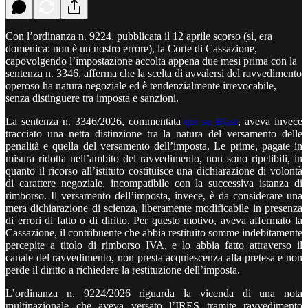
Con l’ordinanza n. 9224, pubblicata il 12 aprile scorso (sì, era
domenica: non è un nostro errore), la Corte di Cassazione,
capovolgendo l’impostazione accolta appena due mesi prima con la
sentenza n. 3346, afferma che la scelta di avvalersi del ravvedimento
operoso ha natura negoziale ed è tendenzialmente irrevocabile,
senza distinguere tra imposta e sanzioni.
La sentenza n. 3346/2026, commentata
qui su Blast
, aveva invece
tracciato una netta distinzione tra la natura del versamento delle
penalità e quella del versamento dell’imposta. Le prime, pagate in
misura ridotta nell’ambito del ravvedimento, non sono ripetibili, in
quanto il ricorso all’istituto costituisce una dichiarazione di volontà
di carattere negoziale, incompatibile con la successiva istanza di
rimborso. Il versamento dell’imposta, invece, è da considerare una
mera dichiarazione di scienza, liberamente modificabile in presenza
di errori di fatto o di diritto. Per questo motivo, aveva affermato la
Cassazione, il contribuente che abbia restituito somme indebitamente
percepite a titolo di rimborso IVA, e lo abbia fatto attraverso il
canale del ravvedimento, non presta acquiescenza alla pretesa e non
perde il diritto a richiedere la restituzione dell’imposta.
L’ordinanza n. 9224/2026 riguarda la vicenda di una nota
multinazionale che aveva versato l’IRES tramite ravvedimento