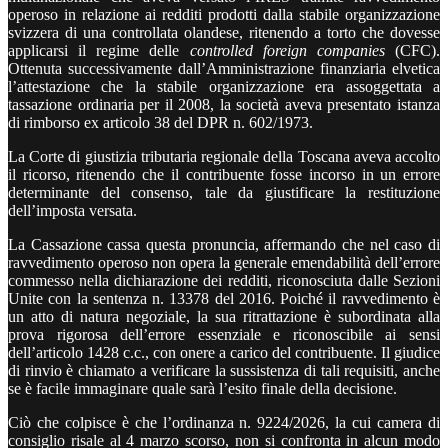
operoso in relazione ai redditi prodotti dalla stabile organizzazione
svizzera di una controllata olandese, ritenendo a torto che dovesse
applicarsi il regime delle
controlled foreign companies
(CFC).
Ottenuta successivamente dall’Amministrazione finanziaria elvetica
l’attestazione che la stabile organizzazione era assoggettata a
tassazione ordinaria per il 2008, la società aveva presentato istanza
di rimborso ex articolo 38 del DPR n. 602/1973.
La Corte di giustizia tributaria regionale della Toscana aveva accolto
il ricorso, ritenendo che il contribuente fosse incorso in un errore
determinante del consenso, tale da giustificare la restituzione
dell’imposta versata.
La Cassazione cassa questa pronuncia, affermando che nel caso di
ravvedimento operoso non opera la generale emendabilità dell’errore
commesso nella dichiarazione dei redditi, riconosciuta dalle Sezioni
Unite con la sentenza n. 13378 del 2016. Poiché il ravvedimento è
un atto di natura negoziale, la sua ritrattazione è subordinata alla
prova rigorosa dell’errore essenziale e riconoscibile ai sensi
dell’articolo 1428 c.c., con onere a carico del contribuente. Il giudice
di rinvio è chiamato a verificare la sussistenza di tali requisiti, anche
se è facile immaginare quale sarà l’esito finale della decisione.
Ciò che colpisce è che l’ordinanza n. 9224/2026, la cui camera di
consiglio risale al 4 marzo scorso, non si confronta in alcun modo