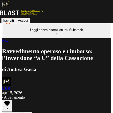
Iscriviti
Accedi
Leggi senza distrazioni su Substack
Fisco
Ravvedimento operoso e rimborso:
l’inversione “a U” della Cassazione
di Andrea Gaeta
Blast
apr 15, 2026
∙ A pagamento
7