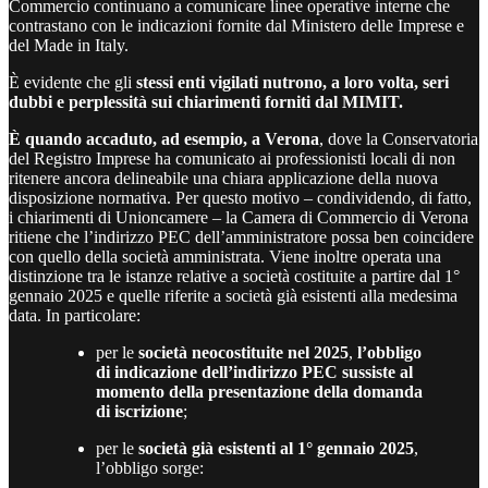
Commercio continuano a comunicare linee operative interne che
contrastano con le indicazioni fornite dal Ministero delle Imprese e
del Made in Italy.
È evidente che gli
stessi enti vigilati nutrono, a loro volta, seri
dubbi e perplessità sui chiarimenti forniti dal MIMIT.
È quando accaduto, ad esempio, a Verona
, dove la Conservatoria
del Registro Imprese ha comunicato ai professionisti locali di non
ritenere ancora delineabile una chiara applicazione della nuova
disposizione normativa. Per questo motivo – condividendo, di fatto,
i chiarimenti di Unioncamere – la Camera di Commercio di Verona
ritiene che l’indirizzo PEC dell’amministratore possa ben coincidere
con quello della società amministrata. Viene inoltre operata una
distinzione tra le istanze relative a società costituite a partire dal 1°
gennaio 2025 e quelle riferite a società già esistenti alla medesima
data. In particolare:
per le
società neocostituite nel 2025
,
l’obbligo
di indicazione dell’indirizzo PEC sussiste al
momento della presentazione della domanda
di iscrizione
;
per le
società già esistenti al 1° gennaio 2025
,
l’obbligo sorge: