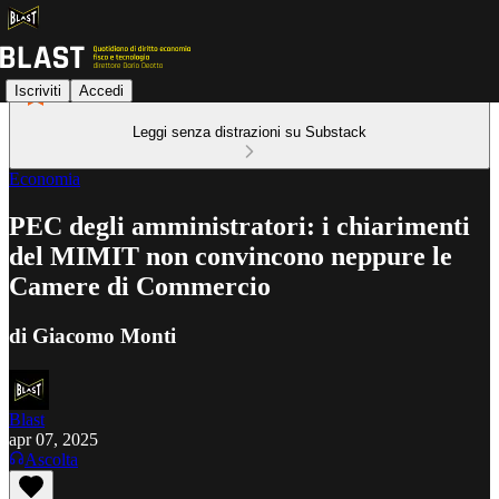
Iscriviti
Accedi
Leggi senza distrazioni su Substack
Economia
PEC degli amministratori: i chiarimenti
del MIMIT non convincono neppure le
Camere di Commercio
di Giacomo Monti
Blast
apr 07, 2025
Ascolta