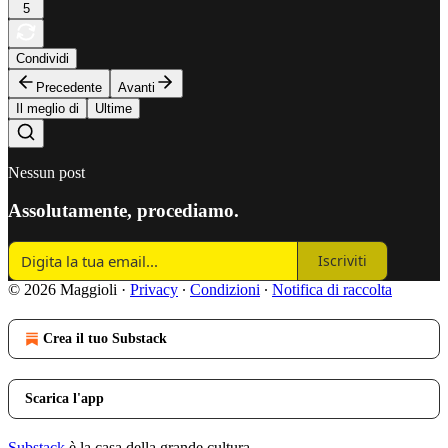
5
Condividi
Precedente
Avanti
Il meglio di
Ultime
Nessun post
Assolutamente, procediamo.
Iscriviti
© 2026 Maggioli
·
Privacy
∙
Condizioni
∙
Notifica di raccolta
Crea il tuo Substack
Scarica l'app
Substack
è la casa della grande cultura