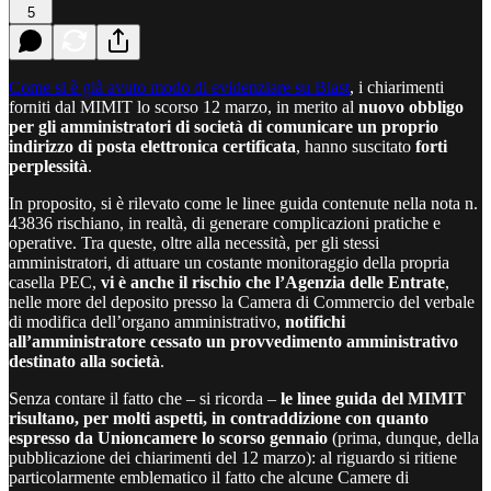
5
Come si è già avuto modo di evidenziare su Blast
, i chiarimenti
forniti dal MIMIT lo scorso 12 marzo, in merito al
nuovo obbligo
per gli amministratori di società di comunicare un proprio
indirizzo di posta elettronica certificata
, hanno suscitato
forti
perplessità
.
In proposito, si è rilevato come le linee guida contenute nella nota n.
43836 rischiano, in realtà, di generare complicazioni pratiche e
operative. Tra queste, oltre alla necessità, per gli stessi
amministratori, di attuare un costante monitoraggio della propria
casella PEC,
vi è anche il rischio che l’Agenzia delle Entrate
,
nelle more del deposito presso la Camera di Commercio del verbale
di modifica dell’organo amministrativo,
notifichi
all’amministratore cessato un provvedimento amministrativo
destinato alla società
.
Senza contare il fatto che – si ricorda –
le linee guida del MIMIT
risultano, per molti aspetti, in contraddizione con quanto
espresso da Unioncamere lo scorso gennaio
(prima, dunque, della
pubblicazione dei chiarimenti del 12 marzo): al riguardo si ritiene
particolarmente emblematico il fatto che alcune Camere di