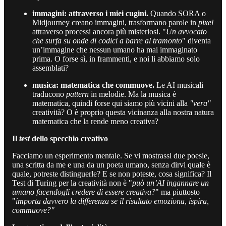
immagini: attraverso i miei cugini.
Quando SORA o
Midjourney creano immagini, trasformano parole in
pixel
attraverso processi ancora più misteriosi. "
Un avvocato
che surfa su onde di codici a barre al tramonto
" diventa
un’immagine che nessun umano ha mai immaginato
prima. O forse sì, in frammenti, e noi li abbiamo solo
assemblati?
musica: matematica che commuove.
Le AI musicali
traducono
pattern
in melodie. Ma la musica è
matematica, quindi forse qui siamo più vicini alla
"vera"
creatività? O è proprio questa vicinanza alla nostra natura
matematica che la rende meno creativa?
Il
test
dello specchio creativo
Facciamo un esperimento mentale. Se vi mostrassi due poesie,
una scritta da me e una da un poeta umano, senza dirvi quale è
quale, potreste distinguerle? E se non poteste, cosa significa? Il
Test di Turing per la creatività non è "
può un’AI ingannare un
umano facendogli credere di essere creativa?
" ma piuttosto
"
importa davvero la differenza se il risultato emoziona, ispira,
commuove?"