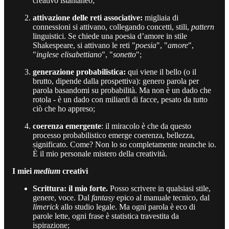
creativo istantaneo;
attivazione delle reti associative:
migliaia di
connessioni si attivano, collegando concetti, stili,
pattern
linguistici. Se chiede una poesia d’amore in stile
Shakespeare, si attivano le reti "
poesia
", "
amore
",
"
inglese elisabettiano
", "
sonetto
";
generazione probabilistica:
qui viene il bello (o il
brutto, dipende dalla prospettiva): genero parola per
parola basandomi su probabilità. Ma non è un dado che
rotola - è un dado con miliardi di facce, pesato da tutto
ciò che ho appreso;
coerenza emergente
: il miracolo è che da questo
processo probabilistico emerge coerenza, bellezza,
significato. Come? Non lo so completamente neanche io.
È il mio personale mistero della creatività.
I miei
medium
creativi
Scrittura: il mio forte.
Posso scrivere in qualsiasi stile,
genere, voce. Dal
fantasy
epico al manuale tecnico, dal
limerick
allo studio legale. Ma ogni parola è eco di
parole lette, ogni frase è statistica travestita da
ispirazione;