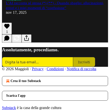
L’AI racconta sé stessa (*) (**) - Quando sbaglio: allucinazioni,
errori e i miei momenti di “confusione”
nov 17, 2025
1
Assolutamente, procediamo.
Iscriviti
© 2026 Maggioli
·
Privacy
∙
Condizioni
∙
Notifica di raccolta
Crea il tuo Substack
Scarica l'app
Substack
è la casa della grande cultura