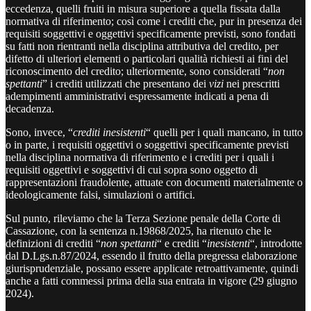
eccedenza, quelli fruiti in misura superiore a quella fissata dalla
normativa di riferimento; così come i crediti che, pur in presenza dei
requisiti soggettivi e oggettivi specificamente previsti, sono fondati
su fatti non rientranti nella disciplina attributiva del credito, per
difetto di ulteriori elementi o particolari qualità richiesti ai fini del
riconoscimento del credito; ulteriormente, sono considerati “
non
spettanti
” i crediti utilizzati che presentano dei
vizi
nei prescritti
adempimenti amministrativi espressamente indicati a pena di
decadenza.
Sono, invece, “
crediti inesistenti
“ quelli per i quali mancano, in tutto
o in parte, i requisiti oggettivi o soggettivi specificamente previsti
nella disciplina normativa di riferimento e i crediti per i quali i
requisiti oggettivi e soggettivi di cui sopra sono oggetto di
rappresentazioni fraudolente, attuate con documenti materialmente o
ideologicamente falsi, simulazioni o artifici.
Sul punto, rileviamo che la Terza Sezione penale della Corte di
Cassazione, con la sentenza n.19868/2025, ha ritenuto che le
definizioni di crediti “
non spettanti
“ e crediti “
inesistenti
“, introdotte
dal D.Lgs.n.87/2024, essendo il frutto della pregressa elaborazione
giurisprudenziale, possano essere applicate retroattivamente, quindi
anche a fatti commessi prima della sua entrata in vigore (29 giugno
2024).