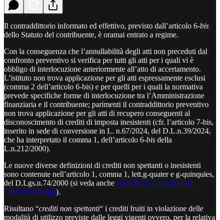
Il contraddittorio informato ed effettivo, previsto dall’articolo 6-
bis
dello Statuto del contribuente, è oramai entrato a regime.
Con la conseguenza che l’annullabilità degli atti non preceduti dal
confronto preventivo si verifica per tutti gli atti per i quali vi è
obbligo di interlocuzione anteriormente all’atto di accertamento.
L’istituto non trova applicazione per gli atti espressamente esclusi
(comma 2 dell’articolo 6-bis) e per quelli per i quali la normativa
prevede specifiche forme di interlocuzione tra l’Amministrazione
finanziaria e il contribuente; parimenti il contraddittorio preventivo
non trova applicazione per gli atti di recupero conseguenti al
disconoscimento di crediti di imposta inesistenti (cfr. l’articolo 7-bis,
inserito in sede di conversione in L. n.67/2024, del D.L.n.39/2024,
che ha interpretato il comma 1, dell’articolo 6-
bis
della
L.n.212/2000).
Le nuove diverse definizioni di crediti non spettanti o inesistenti
sono contenute nell’articolo 1, comma 1, lett.g-quater e g-quinquies,
del D.Lgs.n.74/2000 (si veda anche
articolo di A. Gaeta e M.
Nadalutti di oggi
).
Risultano “
crediti non spettanti
“ i crediti fruiti in violazione delle
modalità di utilizzo previste dalle leggi vigenti ovvero, per la relativa