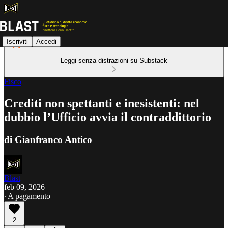
Iscriviti
Accedi
Leggi senza distrazioni su Substack
Fisco
Crediti non spettanti e inesistenti: nel
dubbio l’Ufficio avvia il contraddittorio
di Gianfranco Antico
Blast
feb 09, 2026
∙ A pagamento
2