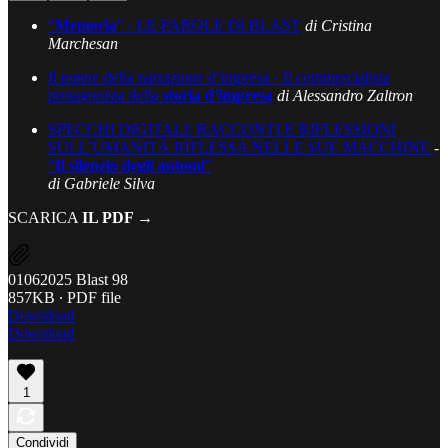
“
Memoria
” - LE PAROLE DI BLAST
di Cristina
Marchesan
Il potere della narrazione d’impresa - Il commercialista
protagonista della
storia d’impresa
di Alessandro Zaltron
SPECCHI DIGITALI: RACCONTI E RIFLESSIONI
SULL’UMANITÁ RIFLESSA NELLE SUE MACCHINE
-
“
Il silenzio degli automi
”
di Gabriele Silva
SCARICA
IL PDF →
01062025 Blast 98
857KB ∙ PDF file
Download
Download
1
Condividi