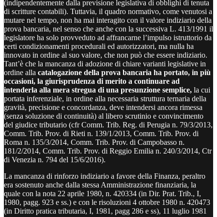
(indipendentemente dalla previsione legislativa di obblighi di tenuta
di scritture contabili). Tuttavia, il quadro normativo, come venutosi a
mutare nel tempo, non ha mai interagito con il valore indiziario della
prova bancaria, nel senso che anche con la successiva L. 413/1991 il
legislatore ha solo provveduto ad affrancarne l’impulso istruttorio da
certi condizionamenti procedurali ed autorizzatori, ma nulla ha
innovato in ordine al suo valore, che non può che essere indiziario.
Tant’è che la mancanza di adozione di chiare varianti legislative in
ordine alla
catalogazione della prova bancaria ha portato, in più
occasioni, la giurisprudenza di merito a continuare ad
intenderla alla mera stregua di una presunzione semplice,
la cui
portata inferenziale, in ordine alla necessaria struttura ternaria della
gravità, precisione e concordanza, deve intendersi ancora rimessa
(senza soluzione di continuità) al libero scrutinio e convincimento
del giudice tributario (cfr Comm. Trib. Reg. di Perugia n. 79/3/2013,
Comm. Trib. Prov. di Rieti n. 139/1/2013, Comm. Trib. Prov. di
Roma n. 135/3/2014, Comm. Trib. Prov. di Campobasso n.
181/2/2014, Comm. Trib. Prov. di Reggio Emilia n. 240/3/2014, Ctr
di Venezia n. 794 del 15/6/2016).
La mancanza di rinforzo indiziario a favore della Finanza, peraltro
era sostenuto anche dalla stessa Amministrazione finanziaria, la
quale con la nota 22 aprile 1980, n. 420334 (in Dir. Prat. Trib., I,
1980, pagg. 923 e ss.) e con le risoluzioni 4 ottobre 1980 n. 420473
(in Diritto pratica tributaria, I, 1981, pagg 286 e ss), 11 luglio 1981