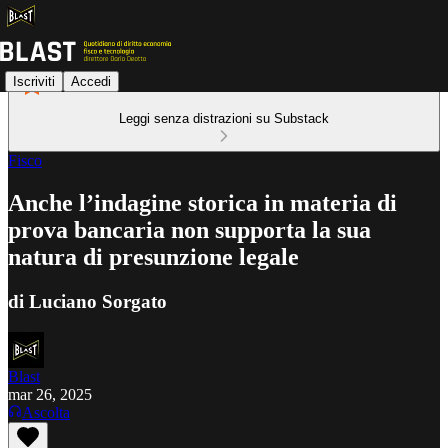
Iscriviti
Accedi
Leggi senza distrazioni su Substack
Fisco
Anche l’indagine storica in materia di
prova bancaria non supporta la sua
natura di presunzione legale
di Luciano Sorgato
Blast
mar 26, 2025
Ascolta