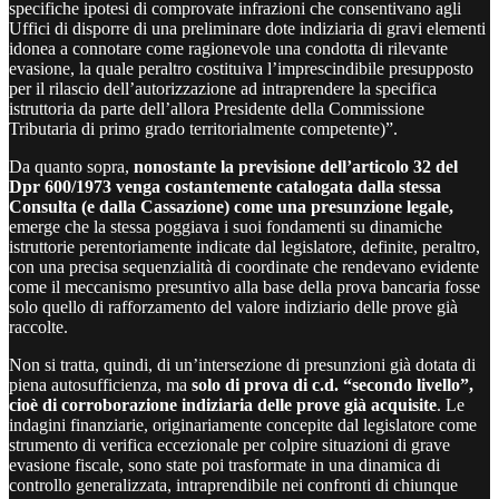
specifiche ipotesi di comprovate infrazioni che consentivano agli
Uffici di disporre di una preliminare dote indiziaria di gravi elementi
idonea a connotare come ragionevole una condotta di rilevante
evasione, la quale peraltro costituiva l’imprescindibile presupposto
per il rilascio dell’autorizzazione ad intraprendere la specifica
istruttoria da parte dell’allora Presidente della Commissione
Tributaria di primo grado territorialmente competente)”.
Da quanto sopra,
nonostante la previsione dell’articolo 32 del
Dpr 600/1973 venga costantemente catalogata dalla stessa
Consulta (e dalla Cassazione) come una presunzione legale,
emerge che la stessa poggiava i suoi fondamenti su dinamiche
istruttorie perentoriamente indicate dal legislatore, definite, peraltro,
con una precisa sequenzialità di coordinate che rendevano evidente
come il meccanismo presuntivo alla base della prova bancaria fosse
solo quello di rafforzamento del valore indiziario delle prove già
raccolte.
Non si tratta, quindi, di un’intersezione di presunzioni già dotata di
piena autosufficienza, ma
solo di prova di c.d. “secondo livello”,
cioè di corroborazione indiziaria delle prove già acquisite
. Le
indagini finanziarie, originariamente concepite dal legislatore come
strumento di verifica eccezionale per colpire situazioni di grave
evasione fiscale, sono state poi trasformate in una dinamica di
controllo generalizzata, intraprendibile nei confronti di chiunque