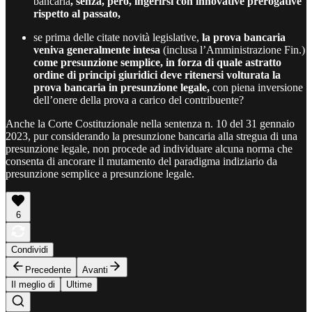
bancaria
, senza, però, ingerirsi con innovative prerogative
rispetto al passato,
se prima delle citate novità legislative,
la prova bancaria
veniva generalmente intesa
(inclusa l’Amministrazione Fin.)
come presunzione semplice, in forza di quale astratto
ordine di principi giuridici deve ritenersi volturata la
prova bancaria in presunzione legale,
con piena inversione
dell’onere della prova a carico del contribuente?
Anche la Corte Costituzionale nella sentenza n. 10 del 31 gennaio
2023, pur considerando la presunzione bancaria alla stregua di una
presunzione legale, non procede ad individuare alcuna norma che
consenta di ancorare il mutamento del paradigma indiziario da
presunzione semplice a presunzione legale.
6
Condividi
Precedente
Avanti
Il meglio di
Ultime