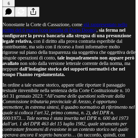
6
Nonostante la Corte di Cassazione, come
già rappresentato nello
scritto del 6 marzo (con postilla di Dario Deotto)
,
sia ferma nel
configurare la prova bancaria alla stregua di una presunzione
legale
relativa,
con il diritto alla prova contraria esperibile dal
contribuente, ma solo con il ricorso a fonti informative molto
rigorose sul piano della trasparenza sia soggettiva che oggettiva delle
singole operazioni di conto,
tale inquadramento non appare però
avallato
non solo dalla versione letterale corrente della norma, ma
neppure
dall’indagine storica dei supporti normativi che nel
tempo l’hanno regolamentata.
In ordine a tale esame storico, appare utile riportare il passaggio
testuale rinvenibile nella sentenza della Corte Costituzionale n. 10
del 31 gennaio 2023: “
All’esame delle questioni sollevate dalla
Commissione tributaria provinciale di Arezzo, è opportuno
premettere, in estrema sintesi, il quadro normativo di riferimento nel
quale si colloca l’art 32, primo comma, n. 2), del DPR n.
600/1973… Tale norma è stata inserita nel DPR n. 600 del 1973
dall’art. 1 del DPR 463 del 15 luglio 1982, quale strumento per
contrastare fenomeni di evasione in un contesto storico nel quale
operava ancora il segreto bancario
… (in raccordo, quindi, con