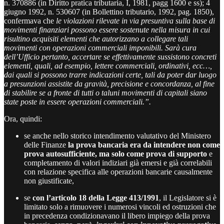
n. 370886 (in Diritto pratica tributaria, I, 1981, pagg 1600 e ss); 4
giugno 1992, n. 530607 (in Bollettino tributario, 1992, pag. 1850),
confermava che
le violazioni rilevate in via presuntiva sulla base di
movimenti finanziari possono essere sostenute nella misura in cui
risultino acquisiti elementi che autorizzano a collegare tali
movimenti con operazioni commerciali imponibili. Sarà cura
dell’Ufficio pertanto, accertare se effettivamente sussistono concreti
elementi, quali, ad esempio, lettere commerciali, ordinativi, ecc…,
dai quali si possono trarre indicazioni certe, tali da poter dar luogo
a presunzioni assistite da gravità, precisione e concordanza, al fine
di stabilire se a fronte di tutti o taluni movimenti di capitali siano
state poste in essere operazioni commerciali.”.
Ora, quindi:
se anche nello storico intendimento valutativo del Ministero
delle Finanze
la prova bancaria era da intendere non come
prova autosufficiente, ma solo come prova di supporto
e
completamento di valori indiziari già emersi e già correlabili
con relazione specifica alle operazioni bancarie causalmente
non giustificate,
se
con l’articolo 18 della Legge 413/1991
, il Legislatore si è
limitato solo a rimuovere i numerosi vincoli ed ostruzioni che
in precedenza condizionavano il libero impiego della prova