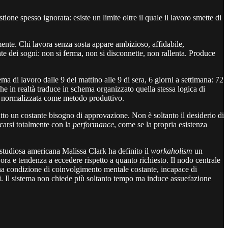
stione spesso ignorata: esiste un limite oltre il quale il lavoro smette di
nte. Chi lavora senza sosta appare ambizioso, affidabile,
te dei sogni: non si ferma, non si disconnette, non rallenta. Produce
a di lavoro dalle 9 del mattino alle 9 di sera, 6 giorni a settimana: 72
 in realtà traduce in schema organizzato quella stessa logica di
a e normalizzata come metodo produttivo.
tutto un costante bisogno di approvazione. Non è soltanto il desiderio di
carsi totalmente con la
performance
, come se la propria esistenza
a studiosa americana Malissa Clark ha definito il
workaholism
un
ora e tendenza a eccedere rispetto a quanto richiesto. Il nodo centrale
na condizione di coinvolgimento mentale costante, incapace di
ici. Il sistema non chiede più soltanto tempo ma induce assuefazione