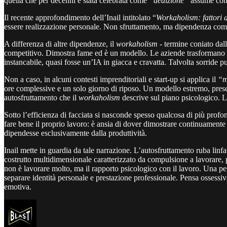
quella che per decenni è stata celebrata come
“dedizione”
assume conto
Il recente approfondimento dell’Inail intitolato “
Workaholism: fattori di
essere realizzazione personale. Non sfruttamento, ma dipendenza com
A differenza di altre dipendenze, il
workaholism
- termine coniato dal
competitivo. Dimostra fame ed è un modello. Le aziende trasformano l’i
instancabile, quasi fosse un’IA in giacca e cravatta. Talvolta sorride pu
Non a caso, in alcuni contesti imprenditoriali e start-up si applica il
“m
ore complessive e un solo giorno di riposo. Un modello estremo, prese
autosfruttamento che il
workaholism
descrive sul piano psicologico. L
Sotto l’efficienza di facciata si nasconde spesso qualcosa di più profon
fare bene il proprio lavoro: è ansia di dover dimostrare continuamente 
dipendesse esclusivamente dalla produttività.
Inail mette in guardia da tale narrazione. L’autosfruttamento ruba linfa
costrutto multidimensionale caratterizzato da compulsione a lavorare, p
non è lavorare molto, ma il rapporto psicologico con il lavoro. Una p
separare identità personale e prestazione professionale. Pensa ossessiv
emotiva.