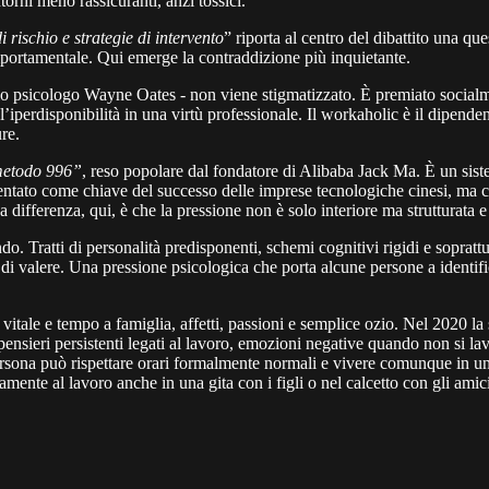
rni meno rassicuranti, anzi tossici.
 rischio e strategie di intervento
” riporta al centro del dibattito una que
portamentale. Qui emerge la contraddizione più inquietante.
lo psicologo Wayne Oates - non viene stigmatizzato. È premiato socialme
perdisponibilità in una virtù professionale. Il workaholic è il dipenden
re.
etodo 996”
, reso popolare dal fondatore di Alibaba Jack Ma. È un sistem
ntato come chiave del successo delle imprese tecnologiche cinesi, ma che
a differenza, qui, è che la pressione non è solo interiore ma strutturat
do. Tratti di personalità predisponenti, schemi cognitivi rigidi e soprat
di valere. Una pressione psicologica che porta alcune persone a identifi
 vitale e tempo a famiglia, affetti, passioni e semplice ozio. Nel 2020 l
ensieri persistenti legati al lavoro, emozioni negative quando non si lav
ersona può rispettare orari formalmente normali e vivere comunque in u
amente al lavoro anche in una gita con i figli o nel calcetto con gli am