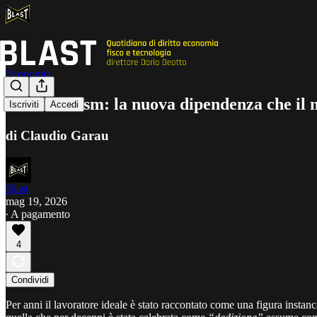
Economia
Workaholism: la nuova dipendenza che il m
Iscriviti
Accedi
di Claudio Garau
Blast
mag 19, 2026
∙ A pagamento
4
Condividi
Per anni il lavoratore ideale è stato raccontato come una figura instanca