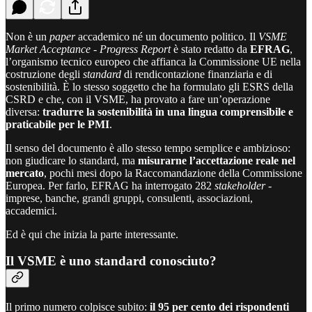
Non è un
paper
accademico né un documento politico. Il
VSME
Market Acceptance - Progress Report
è stato redatto da
EFRAG
,
l’organismo tecnico europeo che affianca la Commissione UE nella
costruzione degli
standard
di rendicontazione finanziaria e di
sostenibilità. È lo stesso soggetto che ha formulato gli ESRS della
CSRD e che, con il VSME, ha provato a fare un’operazione
diversa:
tradurre la sostenibilità in una lingua comprensibile e
praticabile per le PMI
.
Il senso del documento è allo stesso tempo semplice e ambizioso:
non giudicare lo standard, ma
misurarne l’accettazione reale nel
mercato
, pochi mesi dopo la Raccomandazione della Commissione
Europea. Per farlo, EFRAG ha interrogato 282
stakeholder
-
imprese, banche, grandi gruppi, consulenti, associazioni,
accademici.
Ed è qui che inizia la parte interessante.
Il VSME è uno standard conosciuto?
Il primo numero colpisce subito:
il 95 per cento dei rispondenti