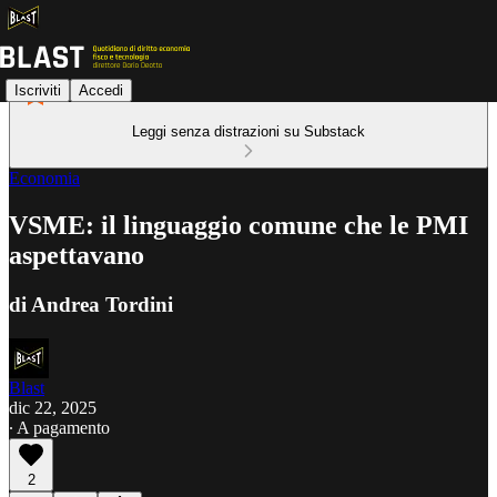
Iscriviti
Accedi
Leggi senza distrazioni su Substack
Economia
VSME: il linguaggio comune che le PMI
aspettavano
di Andrea Tordini
Blast
dic 22, 2025
∙ A pagamento
2