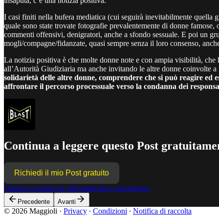
insaputa, c’è una notizia positiva.
I casi finiti nella bufera mediatica (cui seguirà inevitabilmente quell
quale sono state trovate fotografie prevalentemente di donne famose,
commenti offensivi, denigratori, anche a sfondo sessuale. E poi un 
mogli/compagne/fidanzate, quasi sempre senza il loro consenso, anche in
La notizia positiva è che molte donne note e con ampia visibilità, che 
all’Autorità Giudiziaria ma anche invitando le altre donne coinvolte a
solidarietà delle altre donne, comprendere che si può reagire ed 
affrontare il percorso processuale verso la condanna dei responsab
Continua a leggere questo Post gratuitamen
Richiedi il mio Post gratuito
Oppure acquista un abbonamento a pagamento.
Precedente
Avanti
© 2026 Maggioli
·
Privacy
∙
Condizioni
∙
Notifica di raccolta