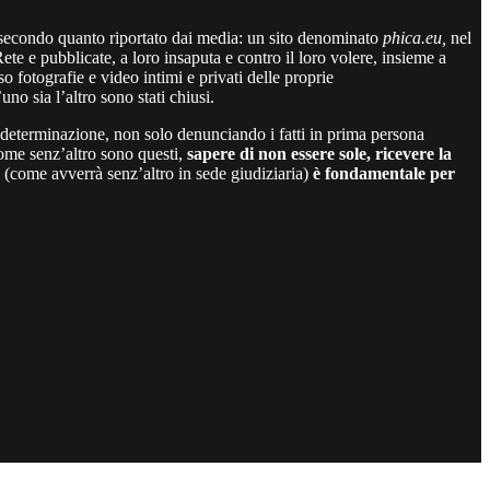
e, secondo quanto riportato dai media: un sito denominato
phica.eu,
nel
Rete e pubblicate, a loro insaputa e contro il loro volere, insieme a
so fotografie e video intimi e privati delle proprie
no sia l’altro sono stati chiusi.
e determinazione, non solo denunciando i fatti in prima persona
come senz’altro sono questi,
sapere di non essere sole, ricevere la
(come avverrà senz’altro in sede giudiziaria)
è fondamentale per