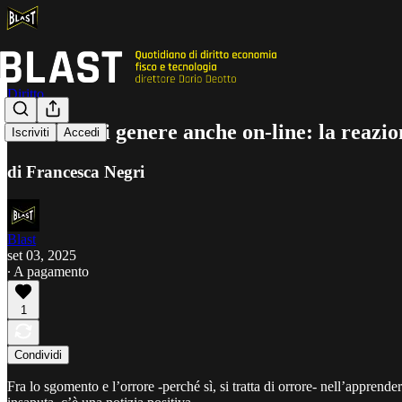
Diritto
Violenza di genere anche on-line: la reazio
Iscriviti
Accedi
di Francesca Negri
Blast
set 03, 2025
∙ A pagamento
1
Condividi
Fra lo sgomento e l’orrore -perché sì, si tratta di orrore- nell’apprend