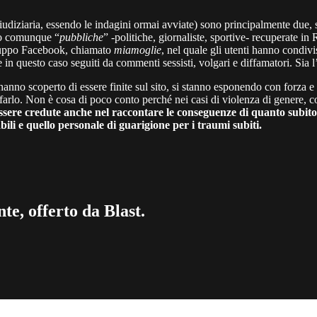
a giudiziaria, essendo le indagini ormai avviate) sono principalmente du
 o comunque “
pubbliche
” -politiche, giornaliste, sportive- recuperate in 
gruppo Facebook, chiamato
miamoglie
, nel quale gli utenti hanno condivi
 questo caso seguiti da commenti sessisti, volgari e diffamatori. Sia l’u
hanno scoperto di essere finite sul sito, si stanno esponendo con forza 
 farlo. Non è cosa di poco conto perché nei casi di violenza di genere, 
essere credute anche nel raccontare le conseguenze di quanto subito
ili e quello personale di guarigione per i traumi subiti.
te, offerto da Blast.