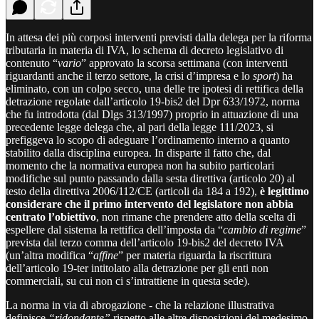
In attesa dei più corposi interventi previsti dalla delega per la riforma
tributaria in materia di IVA, lo schema di decreto legislativo di
contenuto “
vario
” approvato la scorsa settimana (con interventi
riguardanti anche il terzo settore, la crisi d’impresa e lo
sport
) ha
eliminato, con un colpo secco, una delle tre ipotesi di rettifica della
detrazione regolate dall’articolo 19-bis2 del Dpr 633/1972, norma
che fu introdotta (dal Dlgs 313/1997) proprio in attuazione di una
precedente legge delega che, al pari della legge 111/2023, si
prefiggeva lo scopo di adeguare l’ordinamento interno a quanto
stabilito dalla disciplina europea. In disparte il fatto che, dal
momento che la normativa europea non ha subito particolari
modifiche sul punto passando dalla sesta direttiva (articolo 20) al
testo della direttiva 2006/112/CE (articoli da 184 a 192),
è legittimo
considerare che il primo intervento del legislatore non abbia
centrato l’obiettivo
, non rimane che prendere atto della scelta di
espellere dal sistema la rettifica dell’imposta da “
cambio di regime
”
prevista dal terzo comma dell’articolo 19-bis2 del decreto IVA
(un’altra modifica “
affine
” per materia riguarda la riscrittura
dell’articolo 19-ter intitolato alla detrazione per gli enti non
commerciali, su cui non ci s’intrattiene in questa sede).
La norma in via di abrogazione - che la relazione illustrativa
definisce
“ridondante”
rispetto alle altre disposizioni del medesimo