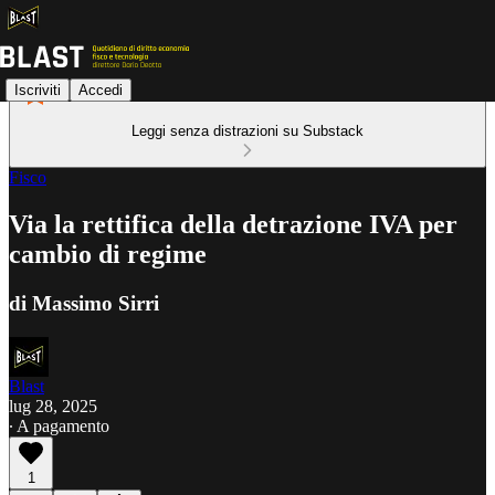
Iscriviti
Accedi
Leggi senza distrazioni su Substack
Fisco
Via la rettifica della detrazione IVA per
cambio di regime
di Massimo Sirri
Blast
lug 28, 2025
∙ A pagamento
1