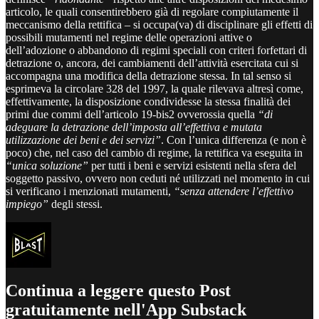
articolo, le quali consentirebbero già di regolare compiutamente il
meccanismo della rettifica – si occupa(va) di disciplinare gli effetti di
possibili mutamenti nel regime delle operazioni attive o
dell’adozione o abbandono di regimi speciali con criteri forfettari di
detrazione o, ancora, dei cambiamenti dell’attività esercitata cui si
accompagna una modifica della detrazione stessa. In tal senso si
esprimeva la circolare 328 del 1997, la quale rilevava altresì come,
effettivamente, la disposizione condividesse la stessa finalità dei
primi due commi dell’articolo 19-bis2 ovverossia quella
“di
adeguare la detrazione dell’imposta all’effettiva e mutata
utilizzazione dei beni e dei servizi”
. Con l’unica differenza (e non è
poco) che, nel caso del cambio di regime, la rettifica va eseguita in
“unica soluzione”
per tutti i beni e servizi esistenti nella sfera del
soggetto passivo, ovvero non ceduti né utilizzati nel momento in cui
si verificano i menzionati mutamenti,
“senza attendere l’effettivo
impiego”
degli stessi.
Continua a leggere questo Post
gratuitamente nell'App Substack