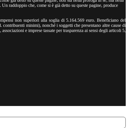
, come già detto su queste pagine, non sta nella proroga in sé, ma nella
to. Un raddoppio che, come si è già detto su queste pagine, produce
compensi non superiori alla soglia di 5.164.569 euro. Beneficiano del
d. contribuenti minimi), nonché i soggetti che presentano altre cause di
associazioni e imprese tassate per trasparenza ai sensi degli articoli 5,