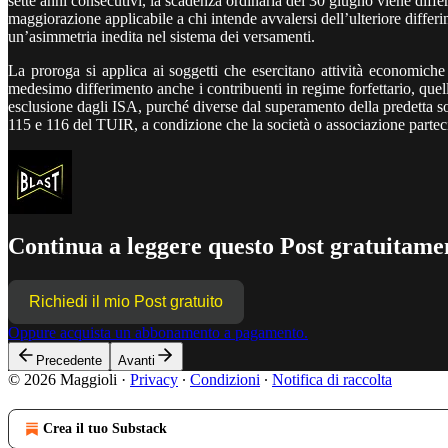
sette anni consecutivi, la scadenza ordinaria del 30 giugno viene differ
maggiorazione applicabile a chi intende avvalersi dell’ulteriore differ
un’asimmetria inedita nel sistema dei versamenti.
La proroga si applica ai soggetti che esercitano attività economiche
medesimo differimento anche i contribuenti in regime forfettario, quell
esclusione dagli ISA, purché diverse dal superamento della predetta sogl
115 e 116 del TUIR, a condizione che la società o associazione partecipa
Continua a leggere questo Post gratuitamen
Richiedi il mio Post gratuito
Oppure acquista un abbonamento a pagamento.
Precedente
Avanti
© 2026 Maggioli
·
Privacy
∙
Condizioni
∙
Notifica di raccolta
Crea il tuo Substack