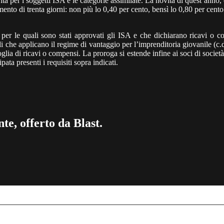
ita per i soggetti ISA e le categorie assimilate. La novità di quest’anno
imento di trenta giorni: non più lo 0,40 per cento, bensì lo 0,80 per cen
 per le quali sono stati approvati gli ISA e che dichiarano ricavi o 
i che applicano il regime di vantaggio per l’imprenditoria giovanile (c.
ia di ricavi o compensi. La proroga si estende infine ai soci di società, 
ta presenti i requisiti sopra indicati.
te, offerto da Blast.