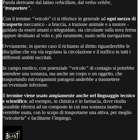
Parola derivante dal latino
vehicŭlum
, dal verbo
vehĕre,
“
trasportare
”.
Con il termine
“veicolo
” ci si riferisce in generale ad
ogni mezzo di
trasporto
meccanico - a braccia, a trazione animale e a motore -
guidato da esseri umani o teleguidato, sia circolante sulla terra ferma
oppure destinato al volo e, più raramente, usato nella navigazione.
Ovviamente, in questo caso il richiamo al diritto riguarderebbe le
discipline che via via regolano la circolazione e il traffico in tutti i
differenti ambiti succitati.
In campo medico, con potenziale
“veicolo”
di contagio si potrebbe
intendere una sostanza, ma anche un corpo o un oggetto, che
trasportando microrganismi patogeni andrebbe a trasmettere
un’eventuale infezione.
Il
termine viene usato ampiamente anche nel linguaggio tecnico
e scientifico
; ad esempio, in chimica e in farmacia, dove risulta
possibile riferirsi ad un composto in cui una sostanza inattiva
verrebbe usata, con lo scopo di trasportarne una attiva, per meglio
“
veicolarla
” e facilitarne l’impiego.