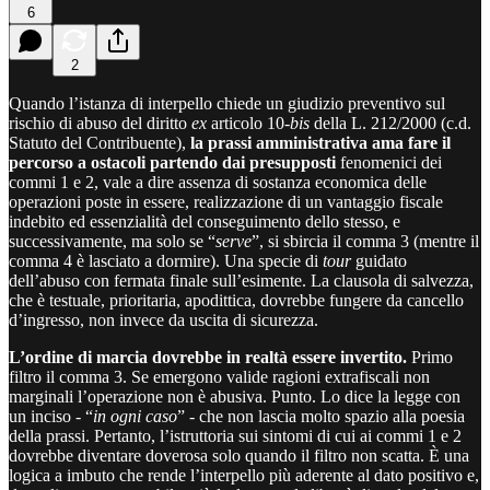
6
2
Quando l’istanza di interpello chiede un giudizio preventivo sul
rischio di abuso del diritto
ex
articolo 10-
bis
della L. 212/2000 (c.d.
Statuto del Contribuente),
la prassi amministrativa ama fare il
percorso a ostacoli partendo dai presupposti
fenomenici dei
commi 1 e 2, vale a dire assenza di sostanza economica delle
operazioni poste in essere, realizzazione di un vantaggio fiscale
indebito ed essenzialità del conseguimento dello stesso, e
successivamente, ma solo se “
serve
”, si sbircia il comma 3 (mentre il
comma 4 è lasciato a dormire). Una specie di
tour
guidato
dell’abuso con fermata finale sull’esimente. La clausola di salvezza,
che è testuale, prioritaria, apodittica, dovrebbe fungere da cancello
d’ingresso, non invece da uscita di sicurezza.
L’ordine di marcia dovrebbe in realtà essere invertito.
Primo
filtro il comma 3. Se emergono valide ragioni extrafiscali non
marginali l’operazione non è abusiva. Punto. Lo dice la legge con
un inciso - “
in ogni caso
” - che non lascia molto spazio alla poesia
della prassi. Pertanto, l’istruttoria sui sintomi di cui ai commi 1 e 2
dovrebbe diventare doverosa solo quando il filtro non scatta. È una
logica a imbuto che rende l’interpello più aderente al dato positivo e,