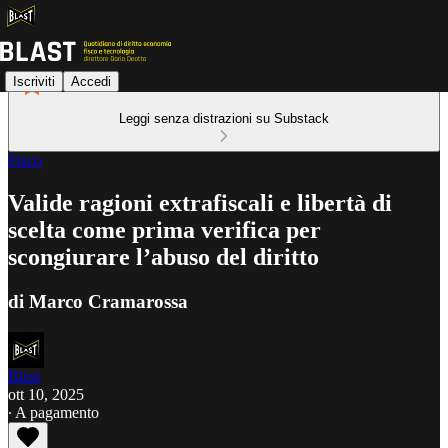
Iscriviti
Accedi
Leggi senza distrazioni su Substack
Fisco
Valide ragioni extrafiscali e libertà di
scelta come prima verifica per
scongiurare l’abuso del diritto
di Marco Cramarossa
Blast
ott 10, 2025
∙ A pagamento