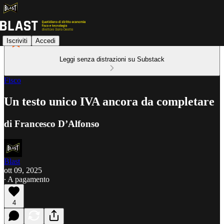
Iscriviti
Accedi
Leggi senza distrazioni su Substack
Fisco
Un testo unico IVA ancora da completare
di Francesco D’Alfonso
Blast
ott 09, 2025
∙ A pagamento
4