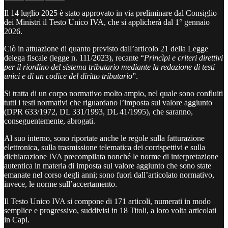
Il 14 luglio 2025 è stato approvato in via preliminare dal Consiglio
dei Ministri il Testo Unico IVA, che si applicherà dal 1° gennaio
2026.
Ciò in attuazione di quanto previsto dall’articolo 21 della Legge
delega fiscale (legge n. 111/2023), recante “
Princìpi e criteri direttivi
per il riordino del sistema tributario mediante la redazione di testi
unici e di un codice del diritto tributario
”.
Si tratta di un corpo normativo molto ampio, nel quale sono confluiti
tutti i testi normativi che riguardano l’imposta sul valore aggiunto
(DPR 633/1972, DL 331/1993, DL 41/1995), che saranno,
conseguentemente, abrogati.
Al suo interno, sono riportate anche le regole sulla fatturazione
elettronica, sulla trasmissione telematica dei corrispettivi e sulla
dichiarazione IVA precompilata nonché le norme di interpretazione
autentica in materia di imposta sul valore aggiunto che sono state
emanate nel corso degli anni; sono fuori dall’articolato normativo,
invece, le norme sull’accertamento.
Il Testo Unico IVA si compone di 171 articoli, numerati in modo
semplice e progressivo, suddivisi in 18 Titoli, a loro volta articolati
in Capi.