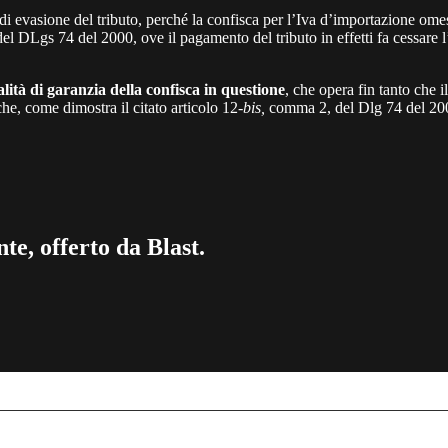
di evasione del tributo, perché la confisca per l’Iva d’importazione omes
s del DLgs 74 del 2000, ove il pagamento del tributo in effetti fa cessare 
alità di garanzia della confisca in questione
, che opera fin tanto che
 che, come dimostra il citato articolo 12-
bis,
comma 2, del Dlg 74 del 200
te, offerto da Blast.