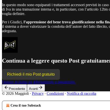
In questo modo sono equiparati i trattamenti accessori previsti in caso 
di Iva in una transazione interna e, in particolare, con l’articolo 12bi
voglia definire.
Per i Giudici,
l’apprensione del bene trova giustificazione nella fin
il sistema a dover valorizzare la condotta dell’autore del fatto illecito,
adeguata.
Continua a leggere questo Post gratuitamen
Richiedi il mio Post gratuito
Oppure acquista un abbonamento a pagamento.
Precedente
Avanti
© 2026 Maggioli
·
Privacy
∙
Condizioni
∙
Notifica di raccolta
Crea il tuo Substack