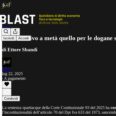
Fisco
Un correttivo a metà quello per le dogane 
Iscriviti
Accedi
di Ettore Sbandi
Blast
lug 22, 2025
∙ A pagamento
Condividi
La sentenza spartiacque della Corte Costituzionale 93 del 2025 ha
con
l’incostituzionalità dell’articolo 70 del Dpr Iva 633 del 1973, sancendo