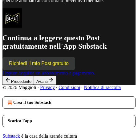
speciale abbinato al concordato preventivo biennale.
Continua a leggere questo Post
gratuitamente nell'App Substack
Richiedi il mio Post gratuito
Oppure acquista un abbonamento a pagamento.
Precedente
Avanti
© 2026 Maggioli
·
Privacy
∙
Condizioni
∙
Notifica di raccolta
Crea il tuo Substack
Scarica l'app
Substack
è la casa della grande cultura