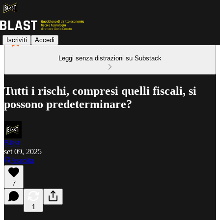
Iscriviti
Accedi
Leggi senza distrazioni su Substack
Tutti i rischi, compresi quelli fiscali, si
possono predeterminare?
Blast
set 09, 2025
Ascolta
7
1