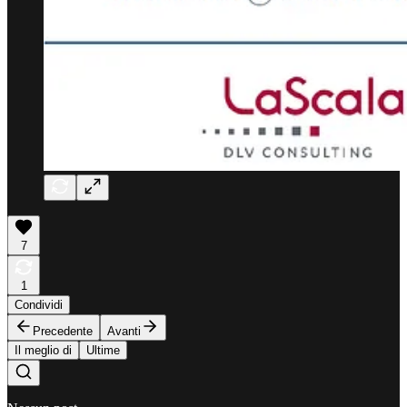
7
1
Condividi
Precedente
Avanti
Il meglio di
Ultime