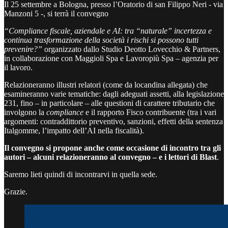
Il 25 settembre a Bologna, presso l’Oratorio di san Filippo Neri - via
Manzoni 5 -, si terrà il convegno
“Compliance fiscale, aziendale e AI: tra “naturale” incertezza e
continua trasformazione della società i rischi si possono tutti
prevenire?”
organizzato dallo Studio Deotto Lovecchio & Partners,
in collaborazione con Maggioli Spa e Lavoropiù Spa – agenzia per
il lavoro.
Relazioneranno illustri relatori (come da locandina allegata) che
esamineranno varie tematiche: dagli adeguati assetti, alla legislazione
231, fino – in particolare – alle questioni di carattere tributario che
involgono la
compliance
e il rapporto Fisco contribuente (tra i vari
argomenti: contraddittorio preventivo, sanzioni, effetti della sentenza
Italgomme, l’impatto dell’AI nella fiscalità).
Il convegno si propone anche come occasione di incontro tra gli
autori – alcuni relazioneranno al convegno – e i lettori di Blast
.
Saremo lieti quindi di incontrarvi in quella sede.
Grazie.