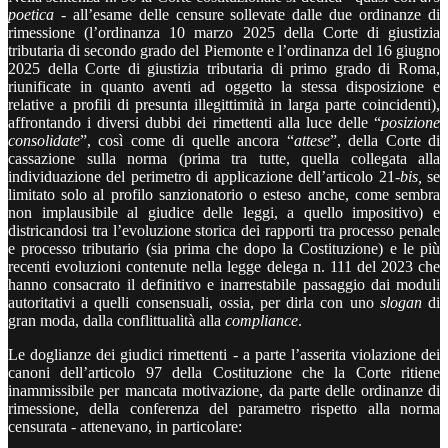
poetica
- all’esame delle censure sollevate dalle due ordinanze di
rimessione (l’ordinanza 10 marzo 2025 della Corte di giustizia
tributaria di secondo grado del Piemonte e l’ordinanza del 16 giugno
2025 della Corte di giustizia tributaria di primo grado di Roma,
riunificate in quanto aventi ad oggetto la stessa disposizione e
relative a profili di presunta illegittimità in larga parte coincidenti),
affrontando i diversi dubbi dei rimettenti alla luce delle “
posizione
consolidate
”, così come di quelle ancora “
attese
”, della Corte di
cassazione sulla norma (prima tra tutte, quella collegata alla
individuazione del perimetro di applicazione dell’articolo 21-
bis,
se
limitato solo al profilo sanzionatorio o esteso anche, come sembra
non implausibile al giudice delle leggi, a quello impositivo) e
districandosi tra l’evoluzione storica dei rapporti tra processo penale
e processo tributario (sia prima che dopo la Costituzione) e le più
recenti evoluzioni contenute nella legge delega n. 111 del 2023 che
hanno consacrato il definitivo e inarrestabile passaggio dai moduli
autoritativi a quelli consensuali, ossia, per dirla con uno
slogan
di
gran moda, dalla conflittualità alla
compliance
.
Le doglianze dei giudici rimettenti - a parte l’asserita violazione dei
canoni dell’articolo 97 della Costituzione che la Corte ritiene
inammissibile per mancata motivazione, da parte delle ordinanze di
rimessione, della conferenza del parametro rispetto alla norma
censurata - attenevano, in particolare: