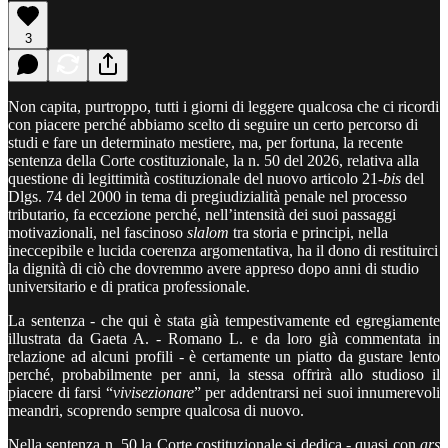
3
Non capita, purtroppo, tutti i giorni di leggere qualcosa che ci ricordi
con piacere perché abbiamo scelto di seguire un certo percorso di
studi e fare un determinato mestiere, ma, per fortuna, la recente
sentenza della Corte costituzionale, la n. 50 del 2026, relativa alla
questione di legittimità costituzionale del nuovo articolo 21-
bis
del
Dlgs. 74 del 2000 in tema di pregiudizialità penale nel processo
tributario, fa eccezione perché, nell’intensità dei suoi passaggi
motivazionali, nel fascinoso
slalom
tra storia e principi, nella
ineccepibile e lucida coerenza argomentativa, ha il dono di restituirci
la dignità di ciò che dovremmo avere appreso dopo anni di studio
universitario e di pratica professionale.
La sentenza - che qui è stata già tempestivamente ed egregiamente
illustrata da Gaeta A. - Romano L. e da loro già commentata in
relazione ad alcuni profili - è certamente un piatto da gustare lento
perché, probabilmente per anni, la stessa offrirà allo studioso il
piacere di farsi “
vivisezionare
” per addentrarsi nei suoi innumerevoli
meandri, scoprendo sempre qualcosa di nuovo.
Nella sentenza n. 50 la Corte costituzionale si dedica - quasi con
ars