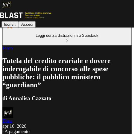
Iscriviti
Accedi
Leggi senza distrazioni su Substack
Fisco
Tutela del credito erariale e dovere
inderogabile di concorso alle spese
pubbliche: il pubblico ministero
“guardiano”
di Annalisa Cazzato
Blast
apr 16, 2026
∙ A pagamento