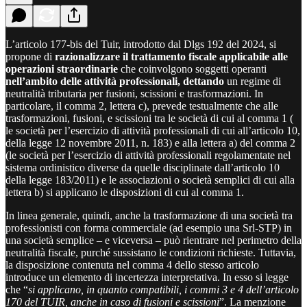
L’articolo 177-bis del Tuir, introdotto dal Dlgs 192 del 2024, si
propone di
razionalizzare il trattamento fiscale applicabile alle
operazioni straordinarie
che coinvolgono soggetti operanti
nell’ambito delle attività professionali, dettando
un regime di
neutralità tributaria per fusioni, scissioni e trasformazioni. In
particolare, il comma 2, lettera c), prevede testualmente che alle
trasformazioni, fusioni, e scissioni tra le società di cui al comma 1 (
le società per l’esercizio di attività professionali di cui all’articolo 10,
della legge 12 novembre 2011, n. 183) e alla lettera a) del comma 2
(le società per l’esercizio di attività professionali regolamentate nel
sistema ordinistico diverse da quelle disciplinate dall’articolo 10
della legge 183/2011) e le associazioni o società semplici di cui alla
lettera b) si applicano le disposizioni di cui al comma 1.
In linea generale, quindi, anche la trasformazione di una società tra
professionisti con forma commerciale (ad esempio una Srl-STP) in
una società semplice – e viceversa – può rientrare nel perimetro della
neutralità fiscale, purché sussistano le condizioni richieste. Tuttavia,
la disposizione contenuta nel comma 4 dello stesso articolo
introduce un elemento di incertezza interpretativa. In esso si legge
che “
si applicano, in quanto compatibili, i commi 3 e 4 dell’articolo
170 del TUIR, anche in caso di fusioni e scissioni
”. La menzione