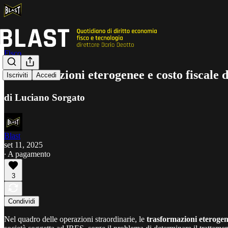
Fisco
Trasformazioni eterogenee e costo fiscale d
Iscriviti
Accedi
di Luciano Sorgato
Blast
set 11, 2025
∙ A pagamento
3
Condividi
Nel quadro delle operazioni straordinarie, le
trasformazioni eterogen