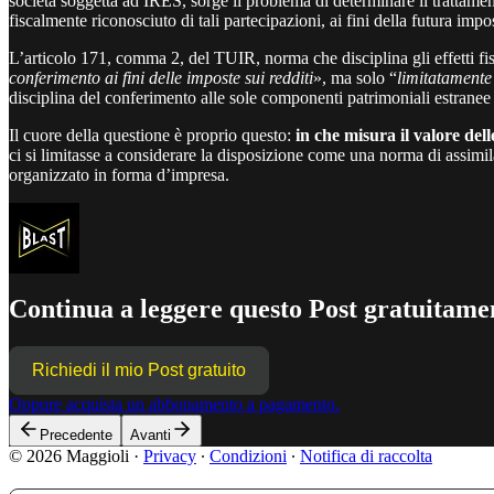
società soggetta ad IRES, sorge il problema di determinare il trattamento
fiscalmente riconosciuto di tali partecipazioni, ai fini della futura imp
L’articolo 171, comma 2, del TUIR, norma che disciplina gli effetti fi
conferimento ai fini delle imposte sui redditi
», ma solo “
limitatamente 
disciplina del conferimento alle sole componenti patrimoniali estranee al
Il cuore della questione è proprio questo:
in che misura il valore dell
ci si limitasse a considerare la disposizione come una norma di assimil
organizzato in forma d’impresa.
Continua a leggere questo Post gratuitamen
Richiedi il mio Post gratuito
Oppure acquista un abbonamento a pagamento.
Precedente
Avanti
© 2026 Maggioli
·
Privacy
∙
Condizioni
∙
Notifica di raccolta