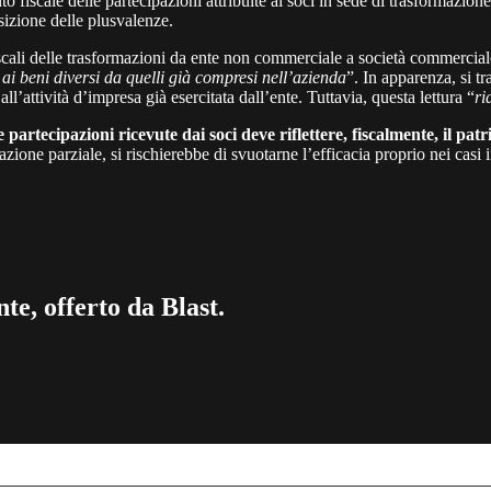
 fiscale delle partecipazioni attribuite ai soci in sede di trasformazione
osizione delle plusvalenze.
scali delle trasformazioni da ente non commerciale a società commerciale
ai beni diversi da quelli già compresi nell’azienda
”. In apparenza, si tr
l’attività d’impresa già esercitata dall’ente. Tuttavia, questa lettura “
ri
e partecipazioni ricevute dai soci deve riflettere, fiscalmente, il pa
azione parziale, si rischierebbe di svuotarne l’efficacia proprio nei cas
te, offerto da Blast.