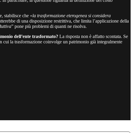
. In particolare, la questione riguarda la definizione del costo
, stabilisce che «
la trasformazione eterogenea si considera
atterebbe di una disposizione restrittiva, che limita l’applicazione della
duttiva
” pone più problemi di quanti ne risolva.
trimonio dell’ente trasformato?
La risposta non è affatto scontata. Se
i in cui la trasformazione coinvolge un patrimonio già integralmente