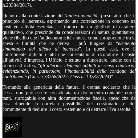
n.23384/2017).
Quanto alla contestazione dell’
antieconomicità
, preso atto che il
principio di inerenza, esprimendo una correlazione in concreto tra
costi ed attività esercitata, si traduce in un giudizio di carattere
qualitativo, che prescinde da considerazioni di natura quantitativa,
viene ribadito che l’antieconomicità - intesa come sproporzione tra la
spesa e l’utilità che ne deriva – può fungere da “
elemento
sintomatico del difetto di inerenza
”. In questi casi, ove il
contribuente indichi i fatti che consentano di ricondurre il costo
all’attività d’impresa, l’Ufficio è tenuto a dimostrare, anche con il
ricorso ad indizi, “
gli ulteriori elementi addotti in senso contrario,
evidenziando, in particolare, l’inattendibilità della condotta del
contribuente (Cass.n.33568/2022; Cass.n. 19232/2024)
”.
Tornando alla genericità della fattura, è oramai acclarato che la
stessa non può essere considerata un documento contabile come
tanti, surrogabile con altra documentazione fiscale, atteso che da
essa dipende la correlata possibilità del cessionario o del
committente di dedurre il costo sostenuto e di detrarre l’Iva assolta.