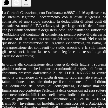
La Corte di Cassazione, con l’ordinanza n.9887 del 16 aprile scorso,
ha ritenuto legittimo l’accertamento con il quale l’Agenzia ha
contestato ad uno studio associato la deducibilità di taluni costi di
consulenza, nonchè l’IVA relativa, sia per la genericità delle fatture
che per l’antieconomicità degli stessi costi, non risultando sufficiente
l’esibizione del contratto di consulenza, peraltro privo di data certa,
in assenza di un riscontro concreto dei servizi ricevuti. Nel caso in
questione, la contestazione dell’Agenzia evidenziava, fra l’altro, la
sovrapposizione dei contraenti (lo studio associato e la s.r.l. hanno
gli stessi soci, hanno la stessa sede legale e lo stesso luogo di
esercizio dell’attività).
In ordine alla contestazione della
genericità
delle fatture, i supremi
giudici confermano che la mancata conformità ai requisiti di forma e
contenuto prescritti dall’articolo 21 del D.P.R. n.633/72 fa venire
meno la presunzione di veridicità di quanto rappresentato e rende la
fattura inidonea a costituire titolo per il contribuente ai fini del diritto
alla deduzione del costo; di conseguenza, l’Amministrazione
finanziaria può contestare l’effettività delle operazioni ad essa sottese
e ritenere indeducibili i costi nella stessa indicati (in tema di Iva,
Corte di giustizia, sentenza 15 settembre 2016, causa C-516/14,
Barlis 06 – Investimentos Imobiliàrios e Turísticos SA c. Autoridade
Tribudria e Aduaneira, seguita dalla giurisprudenza interna Cass.