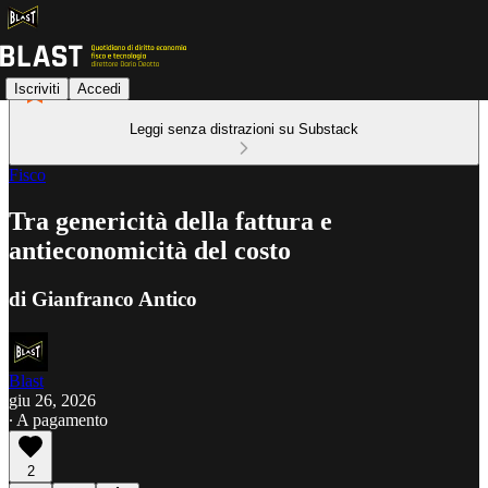
Iscriviti
Accedi
Leggi senza distrazioni su Substack
Fisco
Tra genericità della fattura e
antieconomicità del costo
di Gianfranco Antico
Blast
giu 26, 2026
∙ A pagamento
2