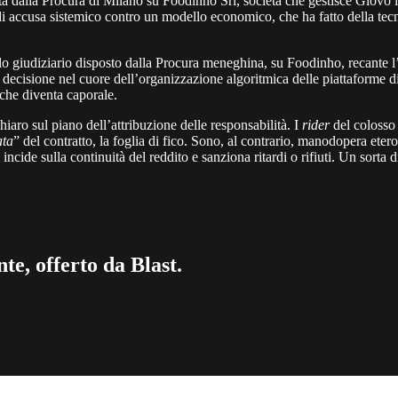
ta dalla Procura di Milano su Foodinho Srl, società che gestisce Glovo in
 di accusa sistemico contro un modello economico, che ha fatto della t
lo giudiziario disposto dalla Procura meneghina, su Foodinho, recante l’
on decisione nel cuore dell’organizzazione algoritmica delle piattaforme d
che diventa caporale.
iaro sul piano dell’attribuzione delle responsabilità. I
rider
del colosso
ata
” del contratto, la foglia di fico. Sono, al contrario, manodopera ete
incide sulla continuità del reddito e sanziona ritardi o rifiuti. Un sorta 
te, offerto da Blast.