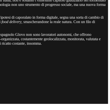
 Italia, non è soltanto l’ennesimo capitolo giudiziario nel tormentato
ecnologia non uno strumento di progresso sociale, ma una nuova forma
ipotesi di caporalato in forma digitale, segna una sorta di cambio di
i
food delivery,
smascherandone la reale natura. Con un filo di
 spagnolo Glovo non sono lavoratori autonomi, che offrono
ro-organizzata, costantemente geolocalizzata, monitorata, valutata e
di ricatto costante, insomma.