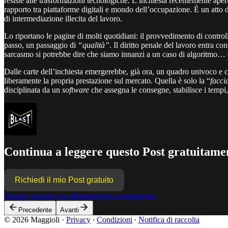
resiste alle trasformazioni tecnologiche. L’inchiesta recentemente aper
rapporto tra piattaforme digitali e mondo dell’occupazione. È un atto
di intermediazione illecita del lavoro.
Lo riportano le pagine di molti quotidiani: il provvedimento di control
passo, un passaggio di
“qualità”
. Il diritto penale del lavoro entra c
sarcasmo si potrebbe dire che siamo innanzi a un caso di algoritmo… 
Dalle carte dell’inchiesta emergerebbe, già ora, un quadro univoco e ch
liberamente la propria prestazione sul mercato. Quella è solo la “
facci
disciplinata da un
software
che assegna le consegne, stabilisce i tempi, 
Continua a leggere questo Post gratuitamen
Richiedi il mio Post gratuito
Oppure acquista un abbonamento a pagamento.
Precedente
Avanti
© 2026 Maggioli
·
Privacy
∙
Condizioni
∙
Notifica di raccolta