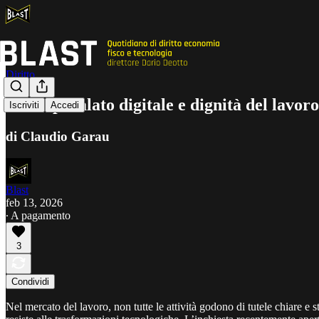
Diritto
Tra caporalato digitale e dignità del lavor
Iscriviti
Accedi
di Claudio Garau
Blast
feb 13, 2026
∙ A pagamento
3
Condividi
Nel mercato del lavoro, non tutte le attività godono di tutele chiare e s