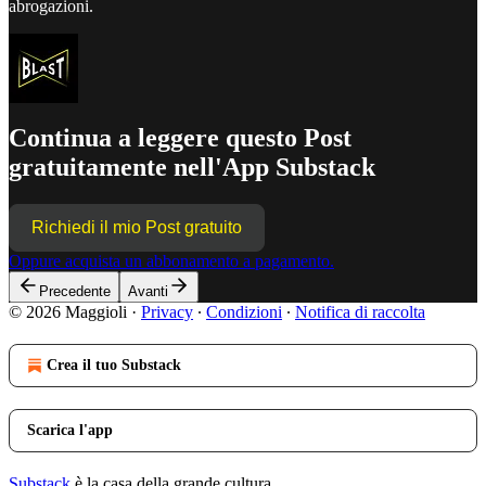
abrogazioni.
Continua a leggere questo Post
gratuitamente nell'App Substack
Richiedi il mio Post gratuito
Oppure acquista un abbonamento a pagamento.
Precedente
Avanti
© 2026 Maggioli
·
Privacy
∙
Condizioni
∙
Notifica di raccolta
Crea il tuo Substack
Scarica l'app
Substack
è la casa della grande cultura