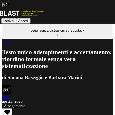
Iscriviti
Accedi
Leggi senza distrazioni su Substack
Fisco
Testo unico adempimenti e accertamento:
riordino formale senza vera
sistematizzazione
di Simona Baseggio e Barbara Marini
Blast
apr 23, 2026
∙ A pagamento