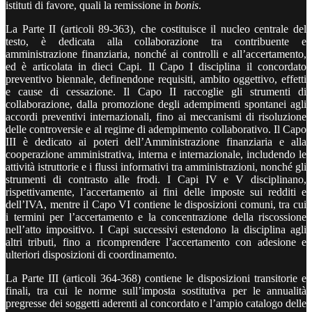
istituti di favore, quali la remissione in
bonis
.
La Parte II (articoli 89-363), che costituisce il nucleo centrale del
testo, è dedicata alla collaborazione tra contribuente e
amministrazione finanziaria, nonché ai controlli e all’accertamento,
ed è articolata in dieci Capi. Il Capo I disciplina il concordato
preventivo biennale, definendone requisiti, ambito oggettivo, effetti
e cause di cessazione. Il Capo II raccoglie gli strumenti di
collaborazione, dalla promozione degli adempimenti spontanei agli
accordi preventivi internazionali, fino ai meccanismi di risoluzione
delle controversie e al regime di adempimento collaborativo. Il Capo
III è dedicato ai poteri dell’Amministrazione finanziaria e alla
cooperazione amministrativa, interna e internazionale, includendo le
attività istruttorie e i flussi informativi tra amministrazioni, nonché gli
strumenti di contrasto alle frodi. I Capi IV e V disciplinano,
rispettivamente, l’accertamento ai fini delle imposte sui redditi e
dell’IVA, mentre il Capo VI contiene le disposizioni comuni, tra cui
i termini per l’accertamento e la concentrazione della riscossione
nell’atto impositivo. I Capi successivi estendono la disciplina agli
altri tributi, fino a ricomprendere l’accertamento con adesione e
ulteriori disposizioni di coordinamento.
La Parte III (articoli 364-368) contiene le disposizioni transitorie e
finali, tra cui le norme sull’imposta sostitutiva per le annualità
pregresse dei soggetti aderenti al concordato e l’ampio catalogo delle