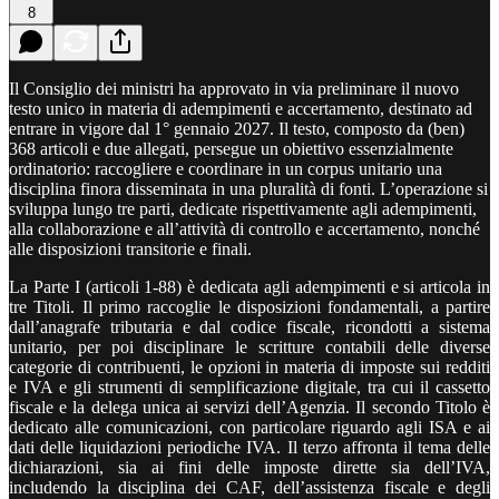
8
Il Consiglio dei ministri ha approvato in via preliminare il nuovo
testo unico in materia di adempimenti e accertamento, destinato ad
entrare in vigore dal 1° gennaio 2027. Il testo, composto da (ben)
368 articoli e due allegati, persegue un obiettivo essenzialmente
ordinatorio: raccogliere e coordinare in un corpus unitario una
disciplina finora disseminata in una pluralità di fonti. L’operazione si
sviluppa lungo tre parti, dedicate rispettivamente agli adempimenti,
alla collaborazione e all’attività di controllo e accertamento, nonché
alle disposizioni transitorie e finali.
La Parte I (articoli 1-88) è dedicata agli adempimenti e si articola in
tre Titoli. Il primo raccoglie le disposizioni fondamentali, a partire
dall’anagrafe tributaria e dal codice fiscale, ricondotti a sistema
unitario, per poi disciplinare le scritture contabili delle diverse
categorie di contribuenti, le opzioni in materia di imposte sui redditi
e IVA e gli strumenti di semplificazione digitale, tra cui il cassetto
fiscale e la delega unica ai servizi dell’Agenzia. Il secondo Titolo è
dedicato alle comunicazioni, con particolare riguardo agli ISA e ai
dati delle liquidazioni periodiche IVA. Il terzo affronta il tema delle
dichiarazioni, sia ai fini delle imposte dirette sia dell’IVA,
includendo la disciplina dei CAF, dell’assistenza fiscale e degli