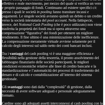
effettivo e reale movimento, per mezzo del quale si verifica un vero
e proprio passaggio di fondi. Continuano ad esistere specifici c/c
presso i quali le società
in pooling
fanno transitare incassi e
pagamenti. Le singole società avranno quindi un debito o un credito
verso la società intestataria del
pool account
. Nella fattispecie,
invece, del
Notional Cash Pooling
(che è poco utilizzato) non viene
trasferita la proprietà dei fondi ma si opera attraverso una
compensazione “figurativa” dei fondi per ottenere un migliore
rendimento. Il fine ultimo è una minimizzazione delle inefficienze.
La compensazione meramente virtuale avviene solamente per il
calcolo degli interessi sul saldo netto dei conti bancari inclusi.
Tra i
vantaggi
del cash pooling vi è una maggiore efficienza e
flessibilità nella gestione della tesoreria, il pronto assolvimento del
fabbisogno finanziario delle società partecipanti, le migliori
condizioni economiche relative alle linee di credito bancarie e la
standardizzazione e l’automaticità dei processi di trasferimento del
denaro e di calcolo e contabilizzazione all’interno del sistema
gestionale.
Gli
svantaggi
sono dati dalla “complessità” di gestione, dalla
necessità di avere software adeguati e personale adeguatamente
formato.
Cardine sono gli adeguati assetti interconnessi al cash pooling con la