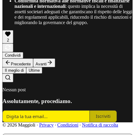
Conformità normativa alle normative fiscali e finanziarie
nazionali e internazionali
: questo implica la necessità di
assetti societari adeguati che garantiscano il rispetto delle leggi
e dei regolamenti applicabili, riducendo il rischio di sanzioni e
migliorando la governance del gruppo.
2
Condividi
Precedente
Avanti
Il meglio di
Ultime
Nessun post
Assolutamente, procediamo.
Iscriviti
© 2026 Maggioli
·
Privacy
∙
Condizioni
∙
Notifica di raccolta