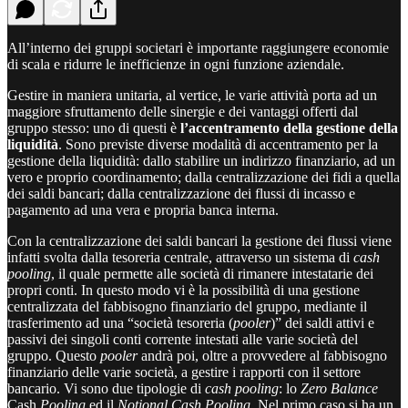
All’interno dei gruppi societari è importante raggiungere economie
di scala e ridurre le inefficienze in ogni funzione aziendale.
Gestire in maniera unitaria, al vertice, le varie attività porta ad un
maggiore sfruttamento delle sinergie e dei vantaggi offerti dal
gruppo stesso: uno di questi è
l’accentramento della gestione della
liquidità
. Sono previste diverse modalità di accentramento per la
gestione della liquidità: dallo stabilire un indirizzo finanziario, ad un
vero e proprio coordinamento; dalla centralizzazione dei fidi a quella
dei saldi bancari; dalla centralizzazione dei flussi di incasso e
pagamento ad una vera e propria banca interna.
Con la centralizzazione dei saldi bancari la gestione dei flussi viene
infatti svolta dalla tesoreria centrale, attraverso un sistema di
cash
pooling
, il quale permette alle società di rimanere intestatarie dei
propri conti. In questo modo vi è la possibilità di una gestione
centralizzata del fabbisogno finanziario del gruppo, mediante il
trasferimento ad una “società tesoreria (
pooler
)” dei saldi attivi e
passivi dei singoli conti corrente intestati alle varie società del
gruppo. Questo
pooler
andrà poi, oltre a provvedere al fabbisogno
finanziario delle varie società, a gestire i rapporti con il settore
bancario. Vi sono due tipologie di
cash pooling
: lo
Zero Balance
Cash
Pooling
ed il
Notional Cash Pooling
. Nel primo caso si ha un