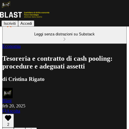
Iscriviti
Accedi
Leggi senza distrazioni su Substack
Economia
Tesoreria e contratto di cash pooling:
procedure e adeguati assetti
di Cristina Rigato
Blast
feb 20, 2025
Ascolta
2