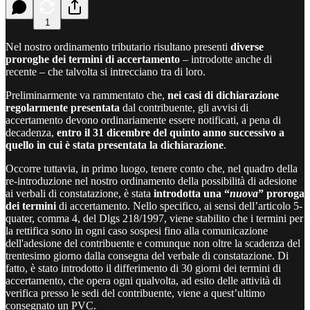
1
Nel nostro ordinamento tributario risultano presenti
diverse
proroghe dei termini di accertamento
– introdotte anche di
recente – che talvolta si intrecciano tra di loro.
Preliminarmente va rammentato che,
nei casi di dichiarazione
regolarmente presentata
dal contribuente, gli avvisi di
accertamento devono ordinariamente essere notificati, a pena di
decadenza,
entro il 31 dicembre del quinto anno successivo a
quello in cui è stata presentata la dichiarazione
.
Occorre tuttavia, in primo luogo, tenere conto che, nel quadro della
re-introduzione nel nostro ordinamento della possibilità di adesione
ai verbali di constatazione, è stata
introdotta una “
nuova
” proroga
dei termini
di accertamento. Nello specifico, ai sensi dell’articolo 5-
quater, comma 4, del Dlgs 218/1997, viene stabilito che i termini per
la rettifica sono in ogni caso sospesi fino alla comunicazione
dell'adesione del contribuente e comunque non oltre la scadenza del
trentesimo giorno dalla consegna del verbale di constatazione. Di
fatto, è stato introdotto il differimento di 30 giorni dei termini di
accertamento, che opera ogni qualvolta, ad esito delle attività di
verifica presso le sedi del contribuente, viene a quest’ultimo
consegnato un PVC.