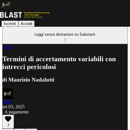
Iscriviti
Accedi
Leggi senza distrazioni su Substack
Fisco
Termini di accertamento variabili con
intrecci pericolosi
di Maurizio Nadalutti
Blast
set 03, 2025
∙ A pagamento
7