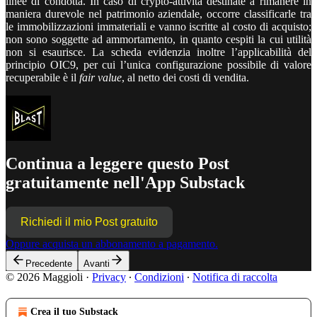
linee di condotta. In caso di
crypto
-attività destinate a rimanere in
maniera durevole nel patrimonio aziendale, occorre classificarle tra
le immobilizzazioni immateriali e vanno iscritte al costo di acquisto;
non sono soggette ad ammortamento, in quanto cespiti la cui utilità
non si esaurisce. La scheda evidenzia inoltre l’applicabilità del
principio OIC9, per cui l’unica configurazione possibile di valore
recuperabile è il
fair value
, al netto dei costi di vendita.
Continua a leggere questo Post
gratuitamente nell'App Substack
Richiedi il mio Post gratuito
Oppure acquista un abbonamento a pagamento.
Precedente
Avanti
© 2026 Maggioli
·
Privacy
∙
Condizioni
∙
Notifica di raccolta
Crea il tuo Substack