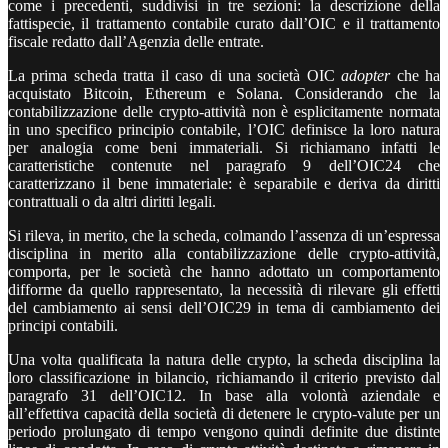
come i precedenti, suddivisi in tre sezioni: la descrizione della
fattispecie, il trattamento contabile curato dall’OIC e il trattamento
fiscale redatto dall’Agenzia delle entrate.
La prima scheda tratta il caso di una società OIC
adopter
che ha
acquistato Bitcoin, Ethereum e Solana. Considerando che la
contabilizzazione delle
crypto
-attività non è esplicitamente normata
in uno specifico principio contabile, l’OIC definisce la loro natura
per analogia come beni immateriali. Si richiamano infatti le
caratteristiche contenute nel paragrafo 9 dell’OIC24 che
caratterizzano il bene immateriale: è separabile e deriva da diritti
contrattuali o da altri diritti legali.
Si rileva, in merito, che la scheda, colmando l’assenza di un’espressa
disciplina in merito alla contabilizzazione delle
crypto
-attività,
comporta, per le società che hanno adottato un comportamento
difforme da quello rappresentato, la necessità di rilevare gli effetti
del cambiamento ai sensi dell’OIC29 in tema di cambiamento dei
principi contabili.
Una volta qualificata la natura delle crypto, la scheda disciplina la
loro classificazione in bilancio, richiamando il criterio previsto dal
paragrafo 31 dell’OIC12. In base alla volontà aziendale e
all’effettiva capacità della società di detenere le
crypto
-valute per un
periodo prolungato di tempo vengono quindi definite due distinte