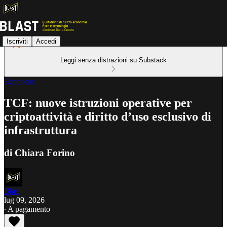
Iscriviti
Accedi
Leggi senza distrazioni su Substack
Economia
TCF: nuove istruzioni operative per
criptoattività e diritto d’uso esclusivo di
infrastruttura
di Chiara Forino
Blast
lug 09, 2026
∙ A pagamento