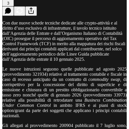
3
Con due nuove schede tecniche dedicate alle
crypto
-attività e al
diritto d’uso esclusivo di infrastrutture, il tavolo tecnico istituito
dall’Agenzia delle Entrate e dall’Organismo Italiano di Contabilità
(OIC) prosegue il percorso di aggiornamento operativo del Tax
Control Framework (TCF) in merito alla mappatura dei rischi fiscali
derivanti dai principi contabili applicati dal contribuente, nel solco
dell’aggiornamento periodico delle Linee Guida pubblicate
dall’Agenzia delle entrate il 10 gennaio 2025.
Le nuove istruzioni seguono quelle pubblicate ad agosto 2025
(provvedimento 321934) relative al trattamento contabile e fiscale in
caso di recesso anticipato da un contratto di
commodity swap,
di
corrispettivo per la concessione del diritto di superficie e di
emissione e chiusura di un prestito obbligazionario convertibile a
tasso zero nonché quelle di gennaio 2026 (provvedimento 33973)
relative alla possibilità di retrodatare una
Business Combination
Under Common Control
in ambito IFRS e ai piani di stock
option/grant da parte dei soggetti che applicano i principi contabili
nazionali.
Gli allegati al provvedimento 200904 pubblicato il 7 luglio sono,