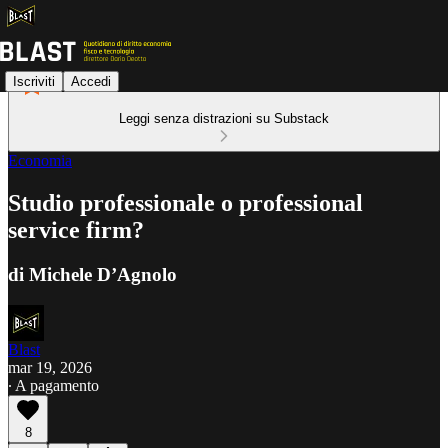
Iscriviti
Accedi
Leggi senza distrazioni su Substack
Economia
Studio professionale o professional
service firm?
di Michele D’Agnolo
Blast
mar 19, 2026
∙ A pagamento
8