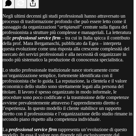
Negli ultimi decenni gli studi professionali hanno attraversato un
processo di trasformazione profondo che può essere letto come il
passaggio da organizzazioni “
artigianali
” centrate sulla figura del
professionista a strutture più complesse e manageriali. La letteratura
sulle
professional service firm
– tra cui in Italia spicca il contributo
della prof. Mara Bergamaschi, pubblicato da Egea – interpreta
questa evoluzione come una risposta alla crescente complessità del
mercato dei servizi professionali e alla necessità di organizzare in
modo più sistematico la produzione di conoscenza specialistica.
Lo studio professionale tradizionale nasce storicamente come
un’organizzazione semplice, fortemente identificata con il
professionista che lo guida. La reputazione, la clientela e il valore
economico dello studio sono strettamente legati alla persona del
titolare. Il lavoro è spesso organizzato in modo informale, le
procedure sono poco codificate e la trasmissione delle competenze
avviene prevalentemente attraverso l’apprendimento diretto e
l’esperienza. In questo modello il cliente stabilisce un rapporto
diretto con il professionista e l’organizzazione dello studio rimane in
secondo piano rispetto alla competenza individuale.
La
professional service firm
rappresenta un’evoluzione di questo
modello. In essa il valore non dipende più esclusivamente dal