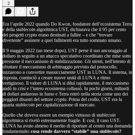
2
Era l’aprile 2022 quando Do Kwon, fondatore dell’ecosistema Terra
e della
stablecoin
algoritmica UST, dichiarava che il 95 per cento
dei progetti
crypto
erano destinati a fallire – e che “trovare
divertente” assistere a quei fallimenti era tutto sommato umano.
Il 9 maggio 2022 (un mese dopo), UST perse il suo ancoraggio al
dollaro in seguito a un attacco speculativo coordinato che mise sotto
pressione il meccanismo di stabilizzazione. Gli utenti, nell'intento di
sfruttare il meccanismo di arbitraggio previsto dal protocollo,
iniziarono a convertire massicciamente UST in LUNA. Il sistema, in
risposta, cominciò a creare nuove unità di LUNA a ritmo
vertiginoso. Il valore di LUNA si diluì rapidamente, il meccanismo
andò in crisi e l’intero ecosistema collassò. In pochi giorni, miliardi
di dollari andarono in fumo e Terra entrò nella storia come uno dei
peggiori disastri del settore
crypto
. Prima del crollo, UST era la
quarta
stablecoin
per capitalizzazione di mercato.
Quello che doveva essere un esempio virtuoso di
stablecoin
algoritmica si rivelò estremamente fragile. E così, il caso UST-
LUNA ha avuto almeno il merito di riportare al centro una domanda
fondamentale
: cosa rende davvero “stabile” una
stablecoin
?