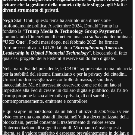
evitare che la gestione della moneta digitale sfugga agli Stati e
diventi strumento di privati
.
Negli Stati Uniti, questo tema ha assunto una dimensione
profondamente politica. A settembre 2024, Donald Trump ha
fondato la “
Trump Media & Technology Group Payments
”,
annunciando l’intenzione di emettere una sua
stablecoin
denominata
“USD One
”. Pochi mesi dopo, nel febbraio 2025, ha firmato
l’ordine esecutivo n. 14178 dal titolo “
Strengthening American
Leadership in Digital Financial Technology
”, bloccando di fatto
qualsiasi progetto della Federal Reserve sul dollaro digitale.
Nella narrativa del presidente, le CBDC rappresentano una minaccia
per la stabilità del sistema finanziario e per la privacy dei cittadini.
Un rischio di sorveglianza e controllo di massa, a suo dire,
inaccettabile. Ma è interessante osservare come se da un lato si
impedisce alla Fed di creare un dollaro digitale pubblico, dall’altro
Trump propone la sua alternativa privata, di cui sarebbe,
contemporaneamente, emittente e controllore.
E qui si apre un paradosso: da un lato, l’utilizzo di
stablecoin
viene
visto come una conquista di libertà, nell’ottica decentralizzata della
blockchain, perché consente il trasferimento di valore senza
l’intermediazione di soggetti centrali. Ma quanto è reale questa
libertà, se il valore trasferito è espresso prevalentemente in dollari e