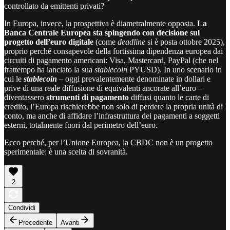
controllato da emittenti privati?
In Europa, invece, la prospettiva è diametralmente opposta.
La
Banca Centrale Europea sta spingendo con decisione sul
progetto dell’euro digitale
(come
deadline
si è posta ottobre 2025),
proprio perché consapevole della fortissima dipendenza europea dai
circuiti di pagamento americani: Visa, Mastercard, PayPal (che nel
frattempo ha lanciato la sua
stablecoin
PYUSD). In uno scenario in
cui le
stablecoin
– oggi prevalentemente denominate in dollari e
prive di una reale diffusione di equivalenti ancorate all’euro –
diventassero
strumenti di pagamento
diffusi quanto le carte di
credito, l’Europa rischierebbe non solo di perdere la propria unità di
conto, ma anche di affidare l’infrastruttura dei pagamenti a soggetti
esterni, totalmente fuori dal perimetro dell’euro.
Ecco perché, per l’Unione Europea, la CBDC non è un progetto
sperimentale: è una scelta di sovranità.
2
Condividi
Precedente
Avanti