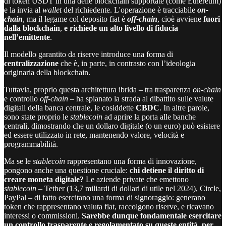
di token USDT in una delle blockchain supportate (come Ethereum)
e la invia al
wallet
del richiedente. L'operazione è tracciabile
on-
chain
, ma il legame col deposito fiat è
off-chain
, cioè avviene
fuori
dalla blockchain
,
e richiede un alto livello di fiducia
nell’emittente
.
Il modello garantito da riserve introduce una forma di
centralizzazione
che è, in parte, in contrasto con l’ideologia
originaria della blockchain.
Tuttavia, proprio questa architettura ibrida – tra trasparenza
on-chain
e controllo
off-chain
– ha spianato la strada al dibattito sulle valute
digitali della banca centrale, le cosiddette
CBDC
. In altre parole,
sono state proprio le
stablecoin
ad aprire la porta alle banche
centrali, dimostrando che un dollaro digitale (o un euro) può esistere
ed essere utilizzato in rete, mantenendo valore, velocità e
programmabilità.
Ma se le
stablecoin
rappresentano una forma di innovazione,
pongono anche una questione cruciale:
chi detiene il diritto di
creare moneta digitale?
Le aziende private che emettono
stablecoin
– Tether (13,7 miliardi di dollari di utile nel 2024), Circle,
PayPal – di fatto esercitano una forma di signoraggio: generano
token che rappresentano valuta fiat, raccolgono riserve, e ricavano
interessi o commissioni.
Sarebbe dunque fondamentale esercitare
un controllo trasparente e regolamentato su queste entità, per