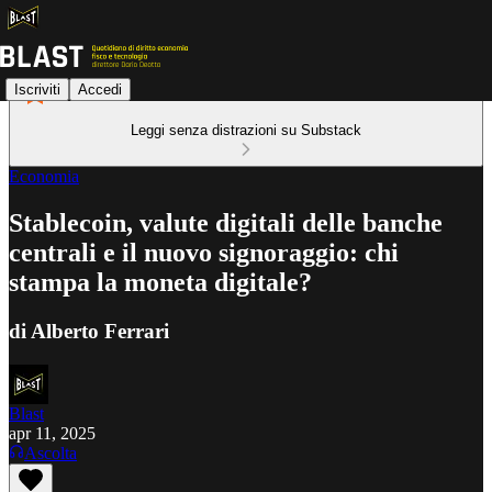
Iscriviti
Accedi
Leggi senza distrazioni su Substack
Economia
Stablecoin, valute digitali delle banche
centrali e il nuovo signoraggio: chi
stampa la moneta digitale?
di Alberto Ferrari
Blast
apr 11, 2025
Ascolta