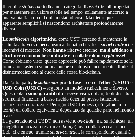
Il termine
stablecoin
indica una categoria di
asset
digitali progettati
per mantenere un valore stabile nel tempo, solitamente ancorato a
una valuta fiat come il dollaro statunitense. Ma dietro questa
apparente semplicità si nascondono architetture profondamente
diverse.
Le
stablecoin
algoritmiche
, come UST, cercano di mantenere la
stabilità attraverso meccanismi automatici basati su
smart contract
e
incentivi di mercato.
Non hanno riserve esterne, ma si affidano a
strutture economiche codificate e a collaterali in
crypto-asset
.
Come abbiamo visto, questo approccio può fallire rapidamente se la
fiducia nel sistema si incrina anche se aderisce pienamente all’idea di
disintermediazione al cuore della stessa blockchain.
Dall’altra parte,
le
stablecoin
più diffuse
– come
Tether (USDT)
o
USD Coin (USDC)
– seguono un modello radicalmente diverso.
Questi token
sono
garantiti da riserve reali
: dollari, titoli di stato o
strumenti finanziari a basso rischio detenuti presso istituzioni
finanziarie centralizzate. Per ogni USDT emesso, c’è (almeno in
teoria) un dollaro equivalente depositato da qualche parte nel mondo
reale.
La generazione di USDT non avviene
on-chain
, ma su richiesta: un
soggetto autorizzato (es. un
exchange
) invia dollari veri a Tether
Ltd., che emette, tramite
smart-contract
, la corrispondente quantità