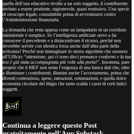
quella dell’uso educativo rivolto a un solo soggetto, il contribuente,
invitato a essere prudente, ragionevole, quasi remissivo. Una specie
di oroscopo legale, consultabile prima di avventurarsi contro
l’Amministrazione finanziaria.
La domanda che resta appesa come un lampadario in un corridoio
ministeriale è semplice. Se l’intelligenza artificiale serve a far
conoscere il precedente e a disincentivare il ricorso, perché non
dovrebbe servire con identica forza anche dall’altra parte della
scrivania? Perché non immaginare lo stesso algoritmo che sussurra
all’Ufficio: “
attenzione, qui ci sono dieci pronunce conformi e la tua
tesi è già stata accompagnata più volte alla porta!
”. Insomma, pare
proprio che il MEF non senta l’esigenza di una banca dati che, oltre
a illuminare i contribuenti, illumini anche l’accertamento, prima che
diventi contenzioso, spese, rateazioni, rottamazioni, e quella dolce
economia circolare del litigio che tanto scalda i cuori di certi italici
soggetti.
Continua a leggere questo Post
gratuitamente nell'App Substack