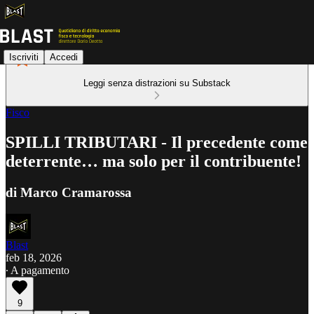
Iscriviti
Accedi
Leggi senza distrazioni su Substack
Fisco
SPILLI TRIBUTARI - Il precedente come
deterrente… ma solo per il contribuente!
di Marco Cramarossa
Blast
feb 18, 2026
∙ A pagamento
9