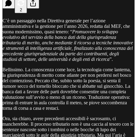
2
C’è un passaggio nella Direttiva generale per l’azione
amministrativa e la gestione per l’anno 2026, redatta dal MEF, che
suona modernissimo, quasi tenero: “
Promuovere lo sviluppo
evolutivo del servizio della banca dati della giurisprudenza
tributaria di merito, anche mediante il ricorso a tecniche innovative
e strumenti di intelligenza artificiale, finalizzato alla conoscenza del
precedente giurisprudenziale da parte dei contribuenti, degli
studiosi di settore, delle università e degli enti di ricerca
”.
Bellissimo. La conoscenza come luce, la tecnologia come lanterna,
la giurisprudenza di merito come atlante per non perdersi nel bosco
del contenzioso. Peccato che, subito sotto la poesia, si senta il
rumore secco del tornello bloccato che si abbatte sul ginocchio. La
banca dati a favore delle parti dovrebbe consentire una completa
valutazione sull’avvio o meno di un ricorso. Traduzione operativa:
prima di entrare in aula controlla il meteo, se piove soccombenza
torna di corsa a casa e restaci.
Ora, sia chiaro, avere precedenti accessibili è sacrosanto, ci
mancherebbe. Il processo tributario non è una caccia al tesoro con le
sentenze nascoste sotto i tombini o nelle bocche di lupo dei
marciapiedi sotto le aule della giustizia tributaria. Ma qui l’aria è