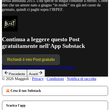
stessa annualità 2015. Una specie di magia contabile a ritroso. Come
dire che un amore nato a giugno “
in realtà”
era già nel cuore da
gennaio, quindi ci paghi sopra l’IRPEF.
Continua a leggere questo Post
gratuitamente nell'App Substack
Richiedi il mio Post gratuito
Oppure acquista un abbonamento a pagamento.
Precedente
Avanti
© 2026 Maggioli
·
Privacy
∙
Condizioni
∙
Notifica di raccolta
Crea il tuo Substack
Scarica l'app