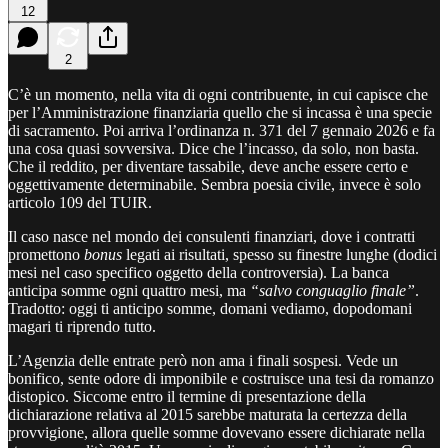
12
2
C’è un momento, nella vita di ogni contribuente, in cui capisce che
per l’Amministrazione finanziaria quello che si incassa è una specie
di sacramento. Poi arriva l’ordinanza n. 371 del 7 gennaio 2026 e fa
una cosa quasi sovversiva. Dice che l’incasso, da solo, non basta.
Che il reddito, per diventare tassabile, deve anche essere certo e
oggettivamente determinabile. Sembra poesia civile, invece è solo
articolo 109 del TUIR.
Il caso nasce nel mondo dei consulenti finanziari, dove i contratti
promettono
bonus
legati ai risultati, spesso su finestre lunghe (dodici
mesi nel caso specifico oggetto della controversia). La banca
anticipa somme ogni quattro mesi, ma
“salvo conguaglio finale”
.
Tradotto: oggi ti anticipo somme, domani vediamo, dopodomani
magari ti riprendo tutto.
L’Agenzia delle entrate però non ama i finali sospesi. Vede un
bonifico, sente odore di imponibile e costruisce una tesi da romanzo
distopico. Siccome entro il termine di presentazione della
dichiarazione relativa al 2015 sarebbe maturata la certezza della
provvigione, allora quelle somme dovevano essere dichiarate nella