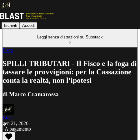
Iscriviti
Accedi
Leggi senza distrazioni su Substack
Fisco
SPILLI TRIBUTARI - Il Fisco e la foga di
tassare le provvigioni: per la Cassazione
conta la realtà, non l'ipotesi
di Marco Cramarossa
Blast
gen 21, 2026
∙ A pagamento