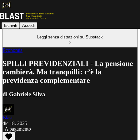
Iscriviti
Accedi
Leggi senza distrazioni su Substack
Economia
SPILLI PREVIDENZIALI - La pensione
cambierà. Ma tranquilli: c’è la
previdenza complementare
di Gabriele Silva
Blast
dic 18, 2025
∙ A pagamento