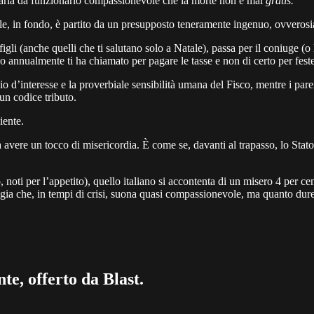
con aria da funzionario compassionevole che la morte non è mai
gratis.
ile, in fondo, è partito da un presupposto teneramente ingenuo, ovverosia 
figli (anche quelli che ti salutano solo a Natale), passa per il coniuge (o 
o annualmente ti ha chiamato per pagare le tasse e non di certo per fest
d’interesse e la proverbiale sensibilità umana del Fisco, mentre i parent
un codice tributo.
iente.
ra avere un tocco di misericordia. È come se, davanti al trapasso, lo St
 noti per l’appetito), quello italiano si accontenta di un misero 4 per cen
igia che, in tempi di crisi, suona quasi compassionevole, ma quanto dur
te, offerto da Blast.