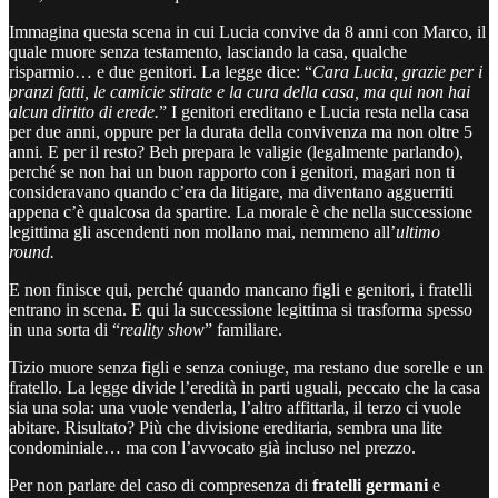
Immagina questa scena in cui Lucia convive da 8 anni con Marco, il
quale muore senza testamento, lasciando la casa, qualche
risparmio… e due genitori. La legge dice: “
Cara Lucia, grazie per i
pranzi fatti, le camicie stirate e la cura della casa, ma qui non hai
alcun diritto di erede.
” I genitori ereditano e Lucia resta nella casa
per due anni, oppure per la durata della convivenza ma non oltre 5
anni. E per il resto? Beh prepara le valigie (legalmente parlando),
perché se non hai un buon rapporto con i genitori, magari non ti
consideravano quando c’era da litigare, ma diventano agguerriti
appena c’è qualcosa da spartire. La morale è che nella successione
legittima gli ascendenti non mollano mai, nemmeno all’
ultimo
round.
E non finisce qui, perché quando mancano figli e genitori, i fratelli
entrano in scena. E qui la successione legittima si trasforma spesso
in una sorta di “
reality show
” familiare.
Tizio muore senza figli e senza coniuge, ma restano due sorelle e un
fratello. La legge divide l’eredità in parti uguali, peccato che la casa
sia una sola: una vuole venderla, l’altro affittarla, il terzo ci vuole
abitare. Risultato? Più che divisione ereditaria, sembra una lite
condominiale… ma con l’avvocato già incluso nel prezzo.
Per non parlare del caso di compresenza di
fratelli germani
e