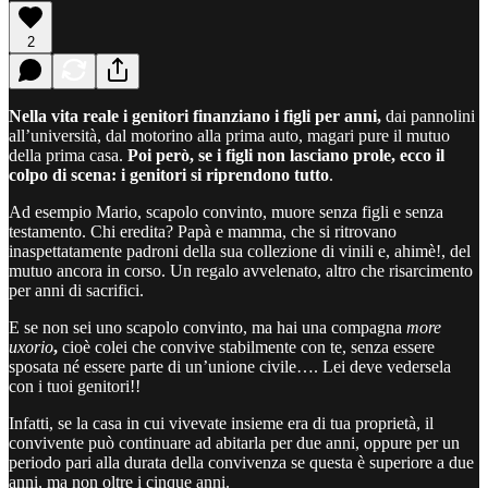
2
Nella vita reale i genitori finanziano i figli per anni,
dai pannolini
all’università, dal motorino alla prima auto, magari pure il mutuo
della prima casa.
Poi però, se i figli non lasciano prole, ecco il
colpo di scena: i genitori si riprendono tutto
.
Ad esempio Mario, scapolo convinto, muore senza figli e senza
testamento. Chi eredita? Papà e mamma, che si ritrovano
inaspettatamente padroni della sua collezione di vinili e, ahimè!, del
mutuo ancora in corso. Un regalo avvelenato, altro che risarcimento
per anni di sacrifici.
E se non sei uno scapolo convinto, ma hai una compagna
more
uxorio
,
cioè colei che convive stabilmente con te, senza essere
sposata né essere parte di un’unione civile…. Lei deve vedersela
con i tuoi genitori!!
Infatti, se la casa in cui vivevate insieme era di tua proprietà, il
convivente può continuare ad abitarla per due anni, oppure per un
periodo pari alla durata della convivenza se questa è superiore a due
anni, ma non oltre i cinque anni.