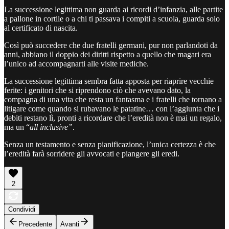
La successione legittima non guarda ai ricordi d’infanzia, alle partite
a pallone in cortile o a chi ti passava i compiti a scuola, guarda solo
al certificato di nascita.
Così può succedere che due fratelli germani, pur non parlandoti da
anni, abbiano il doppio dei diritti rispetto a quello che magari era
l’unico ad accompagnarti alle visite mediche.
La successione legittima sembra fatta apposta per riaprire vecchie
ferite: i genitori che si riprendono ciò che avevano dato, la
compagna di una vita che resta un fantasma e i fratelli che tornano a
litigare come quando si rubavano le patatine… con l’aggiunta che i
debiti restano lì, pronti a ricordare che l’eredità non è mai un regalo,
ma un “
all inclusive”
.
Senza un testamento e senza pianificazione, l’unica certezza è che
l’eredità farà sorridere gli avvocati e piangere gli eredi.
2
Condividi
Precedente
Avanti