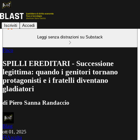
Iscriviti
Accedi
Leggi senza distrazioni su Substack
Fisco
SPILLI EREDITARI - Successione
legittima: quando i genitori tornano
protagonisti e i fratelli diventano
gladiatori
di Piero Sanna Randaccio
Blast
ott 01, 2025
Ascolta