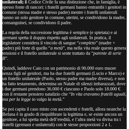
unilaterali; i
l Codice Civile fa una distinzione che, in famiglia, è
spesso fonte di rancori: i fratelli germani hanno entrambi i genitori in
comune (stessa madre e stesso padre) mentre i fratelli unilaterali
hanno un solo genitore in comune, uterini, se condividono la madre,
consanguinei, se condividono il padre.
La regola della successione legittima è semplice (e spietata) e ai
germani spetta il doppio rispetto agli unilaterali. In pratica, il
legislatore considera il vincolo di sangue “
completo
” (madre +
padre) più forte di quello “
a metà
”, ma nella vita reale questo genera
tensioni e il fratello unilaterale si sente trattato da “
parente di serie
B
”.
Quindi, laddove Caio con un patrimonio di 90.000 euro muore
senza figli né genitori, ma ha due fratelli germani (Lucio e Marco) e
un fratello unilaterale (Paolo, stesso padre ma madre diversa), e non
ha fatto testamento, determina un Natale di silenzi imbarazzati, dove
i due germani prendono 36.000 € ciascuno e Paolo solo 18.000 €
con il restante pensiero natalizio che “
In vita eravamo fratelli uguali,
ma per la legge io valgo la metà.
”
Se poi capita il caso misto con ascendenti e fratelli, allora neanche la
Befana è in grado di riequilibrare la legittima e, se esiste ancora un
genitore, a lui spetta metà dell’eredità, e l’altra metà va divisa tra i
fratelli (germani e unilaterali) con le stesse proporzioni 2 a 1.