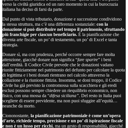
verso la civiltà giuridica ed un raro momento in cui la burocrazia
italiana ha deciso di farsi da parte.
Dal punto di vista tributario, donazione e successione condividono
la stessa struttura, ma c’è una differenza sostanziale:
con la
donazione si può distribuire nel tempo il patrimonio, sfruttando
più franchigie per ciascun beneficiario.
È la pianificazione che
diventa arte fiscale, un po’ di testamento, un po’ di Excel e tanta
strategia.
Donare sì, ma con prudenza, perché occorre sempre fare molta
attenzione, giacché donare non significa “
fare sparire
” i beni
dall’eredità. Il Codice Civile prevede che le donazioni vadano
riunite fittiziamente nel patrimonio del defunto per calcolare la quota
di legittima e i beni donati rientrano nel calcolo attraverso la
collazione e la riunione fittizia. Insomma, se doni troppo, il Codice
Civile ha già previsto la contromossa sulla scacchiera e gli eredi
esclusi possono sempre chiedere un riequilibrio economico, non
fisico, con una mossa da “
difesa siciliana”
. Del resto in Italia puoi
scegliere di essere previdente, ma non puoi sfuggire all’equità…
neanche da morto.
Ciononostante,
la pianificazione patrimoniale è come un’opera
d’arte, richiede tempo, precisione e un po’ di ispirazione fiscale
e non è un lusso per ricchi
, ma un gesto di responsabilità, giacché