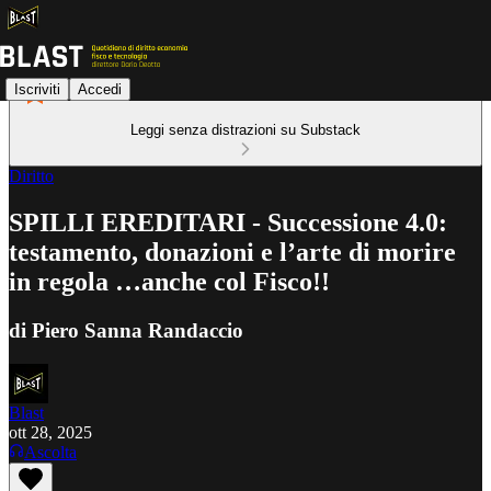
Iscriviti
Accedi
Leggi senza distrazioni su Substack
Diritto
SPILLI EREDITARI - Successione 4.0:
testamento, donazioni e l’arte di morire
in regola …anche col Fisco!!
di Piero Sanna Randaccio
Blast
ott 28, 2025
Ascolta