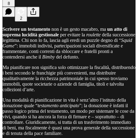
8
2
Scrivere un testamento
non è un gesto macabro, ma
un atto di
suprema lucidità gestionale
per evitare la
roulette
della successione
legittima. Chi non lo fa, lascia agli eredi un puzzle degno di “
Squid
Game
”: immobili indivisi, partecipazioni sociali diversificate e
frammentate, conti correnti da sbloccare e fratelli pronti a
contendersi anche il
Bimby
del defunto.
Ma pianificare non significa solo ottimizzare la fiscalità, distribuendo
i beni secondo le franchigie più convenienti, ma distribuire
qualitativamente la ricchezza patrimoniale in cui spesso troviamo
immobili, quote societarie o aziende di famiglia, titoli e talvolta
collezioni d’arte.
Una modalità di pianificazione in vita è senz’altro l’istituto della
donazione quale “
testamento anticipato
”; la donazione è infatti il
passo logico prima del testamento, un modo per sistemare le cose da
vivi, quando si ha ancora la forza di firmare e – soprattutto – di
controllare. Giuridicamente, si tratta di un trasferimento immediato
di beni, ma fiscalmente è quasi una prova generale della successione
e di tenuta della pace familiare.