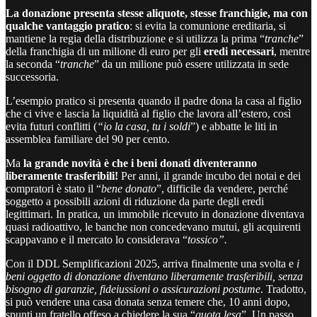
La donazione presenta stesse aliquote, stesse franchigie, ma con
qualche vantaggio pratico
: si evita la comunione ereditaria, si
mantiene la regia della distribuzione e si utilizza la prima “
tranche
”
della franchigia di un milione di euro per gli
eredi necessari
, mentre
la seconda “
tranche
” da un milione può essere utilizzata in sede
successoria.
L’esempio pratico si presenta quando il padre dona la casa al figlio
che ci vive e lascia la liquidità al figlio che lavora all’estero, così
evita futuri conflitti (
“io la casa, tu i soldi
”) e abbatte le liti in
assemblea familiare del 90 per cento.
Ma
la grande novità è che i beni donati diventeranno
liberamente trasferibili!
Per anni, il grande incubo dei notai e dei
compratori è stato il “
bene donato
”, difficile da vendere, perché
soggetto a possibili azioni di riduzione da parte degli eredi
legittimari. In pratica, un immobile ricevuto in donazione diventava
quasi radioattivo, le banche non concedevano mutui, gli acquirenti
scappavano e il mercato lo considerava “
tossico”.
Con il DDL Semplificazioni 2025, arriva finalmente una svolta e
i
beni oggetto di donazione diventano liberamente trasferibili, senza
bisogno di garanzie, fideiussioni o assicurazioni postume
. Tradotto,
si può vendere una casa donata senza temere che, 10 anni dopo,
spunti un fratello offeso a chiedere la sua “
quota lesa
”. Un passo