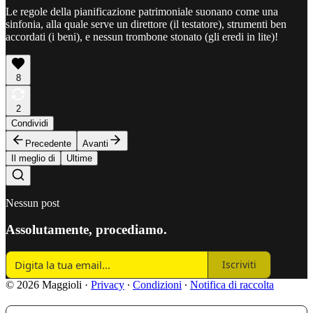
Le regole della pianificazione patrimoniale suonano
come una
sinfonia, alla quale serve un direttore (il testatore), strumenti ben
accordati (i beni), e nessun trombone stonato (gli eredi in lite)!
8
2
Condividi
Precedente
Avanti
Il meglio di
Ultime
Nessun post
Assolutamente, procediamo.
Iscriviti
© 2026 Maggioli
·
Privacy
∙
Condizioni
∙
Notifica di raccolta