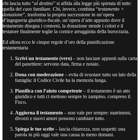
chi lascia tutto “
al destino
” si affida alla legge più spietata di tutte:
quella del
caos
familiare. Chi, invece, combina “
testamento +
donazione
”, trasforma la propria successione in un’opera
d’ingegneria giuridico-fiscale, un’opera d’arte appunto dove il
testamento disegna i contorni, la donazione stende i colori e il
testatore finalmente toglie la cornice arrugginita della burocrazia.
Ed allora ecco le cinque regole d’oro della pianificazione
testamentaria
Scrivi un testamento (vero)
– non lasciare appunti sulla carta
del panettiere: servono data, firma e notaio.
Dona con moderazione
– evita di svuotare tutto un lato della
famiglia: il Codice Civile ha la memoria lunga.
Pianifica con l’aiuto competente
– il testamento è un atto
giuridico e tutti ci mettono sempre lo zampino, compreso il
Fisco.
Aggiorna il testamento
– non vale per sempre: matrimoni,
divorzi e nuovi amori possono cambiare tutto.
Spiega le tue scelte
– lascia chiarezza, non sospetti: una
parola in più oggi vale una causa in meno domani.