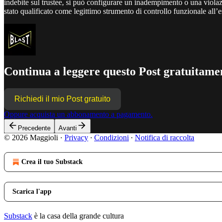
indebite sul trustee, si può configurare un inadempimento o una viola
stato qualificato come legittimo strumento di controllo funzionale all’ese
Continua a leggere questo Post gratuitamen
Richiedi il mio Post gratuito
Oppure acquista un abbonamento a pagamento.
Precedente
Avanti
© 2026 Maggioli
·
Privacy
∙
Condizioni
∙
Notifica di raccolta
Crea il tuo Substack
Scarica l'app
Substack
è la casa della grande cultura