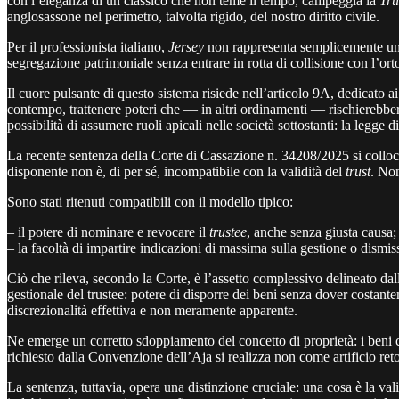
con l’eleganza di un classico che non teme il tempo, campeggia la
Tru
anglosassone nel perimetro, talvolta rigido, del nostro diritto civile.
Per il professionista italiano,
Jersey
non rappresenta semplicemente un
segregazione patrimoniale senza entrare in rotta di collisione con l’ort
Il cuore pulsante di questo sistema risiede nell’articolo 9A, dedicato ai
contempo, trattenere poteri che — in altri ordinamenti — rischierebbe
possibilità di assumere ruoli apicali nelle società sottostanti: la legge d
La recente sentenza della Corte di Cassazione n. 34208/2025 si colloca
disponente non è, di per sé, incompatibile con la validità del
trust
. Non
Sono stati ritenuti compatibili con il modello tipico:
– il potere di nominare e revocare il
trustee
, anche senza giusta causa;
– la facoltà di impartire indicazioni di massima sulla gestione o dismis
Ciò che rileva, secondo la Corte, è l’assetto complessivo delineato dall
gestionale del trustee: potere di disporre dei beni senza dover costant
discrezionalità effettiva e non meramente apparente.
Ne emerge un corretto sdoppiamento del concetto di proprietà: i beni c
richiesto dalla Convenzione dell’Aja si realizza non come artificio ret
La sentenza, tuttavia, opera una distinzione cruciale: una cosa è la vali