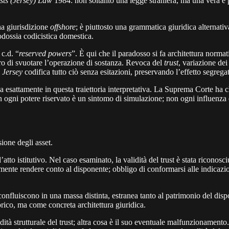
sts
(Jersey) Law
1984: non soltanto una legge straniera, ma una vera e pr
a giurisdizione
offshore
; è piuttosto una grammatica giuridica alternativa
odossia codicistica domestica.
 c.d. “
reserved powers
”. È qui che il paradosso si fa architettura norma
ro di svuotare l’operazione di sostanza. Revoca del
trust
, variazione dei
i
Jersey
codifica tutto ciò senza esitazioni, preservando l’effetto segrega
 esattamente in questa traiettoria interpretativa. La Suprema Corte ha ch
 ogni potere riservato è un sintomo di simulazione; non ogni influenza 
sione degli asset.
’atto istitutivo. Nel caso esaminato, la validità del trust è stata ricono
emente rendere conto al disponente; obbligo di conformarsi alle indicazion
onfluiscono in una massa distinta, estranea tanto al patrimonio del disp
orico, ma come concreta architettura giuridica.
dità strutturale del trust; altra cosa è il suo eventuale malfunzionamento. 