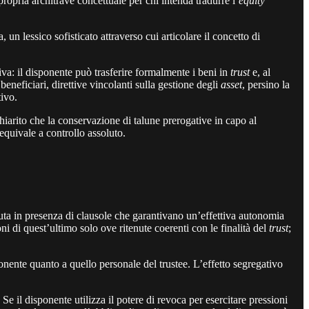
opria architrave concettuale per chi intenda tradurre l’
equity
, un lessico sofisticato attraverso cui articolare il concetto di
tiva: il disponente può trasferire formalmente i beni in
trust
e, al
 beneficiari, direttive vincolanti sulla gestione degli
asset
, persino la
tivo.
iarito che la conservazione di talune prerogative in capo al
equivale a controllo assoluto.
sciuta in presenza di clausole che garantivano un’effettiva autonomia
i di quest’ultimo solo ove ritenute coerenti con le finalità del
trust
;
onente quanto a quello personale del trustee. L’effetto segregativo
Se il disponente utilizza il potere di revoca per esercitare pressioni