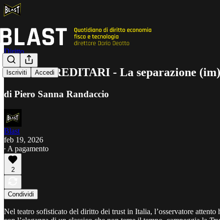
Diritto
SPILLI EREDITARI - La separazione (im)perf
Iscriviti
Accedi
di Piero Sanna Randaccio
Blast
feb 19, 2026
∙ A pagamento
2
Condividi
Nel teatro sofisticato del diritto dei trust in Italia, l’osservatore atten