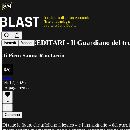
Fisco
SPILLI EREDITARI - Il Guardiano del trust t
Iscriviti
Accedi
di Piero Sanna Randaccio
Blast
feb 12, 2026
∙ A pagamento
1
Condividi
Di tutte le figure che affollano il lessico – e l’immaginario – del
trust,
i