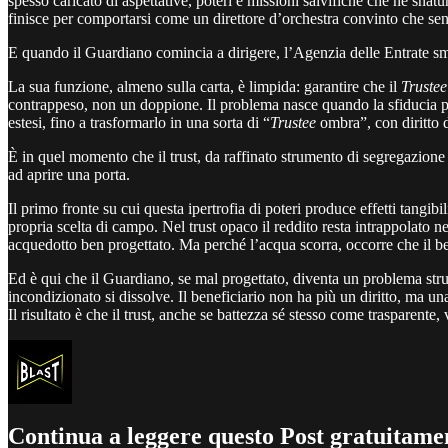
spesso caricato di aspettative, poteri e missioni salvifiche che ne snatu
finisce per comportarsi come un direttore d’orchestra convinto che sen
E quando il Guardiano comincia a dirigere, l’Agenzia delle Entrate smet
La sua funzione, almeno sulla carta, è limpida: garantire che il
Trustee
contrappeso, non un doppione. Il problema nasce quando la sfiducia p
estesi, fino a trasformarlo in una sorta di “
Trustee
ombra”, con diritto d
È in quel momento che il trust, da raffinato strumento di segregazione
ad aprire una porta.
Il primo fronte su cui questa ipertrofia di poteri produce effetti tangib
propria scelta di campo. Nel trust opaco il reddito resta intrappolato nel
acquedotto ben progettato. Ma perché l’acqua scorra, occorre che il ben
Ed è qui che il Guardiano, se mal progettato, diventa un problema strut
incondizionato si dissolve. Il beneficiario non ha più un diritto, ma
Il risultato è che il trust, anche se battezza sé stesso come trasparen
Continua a leggere questo Post gratuitamen