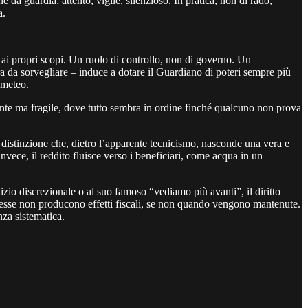
e da guardia: attento, vigile, silenzioso. In pratica, non di rado,
a.
 ai propri scopi. Un ruolo di controllo, non di governo. Un
ra da sorvegliare – induce a dotare il Guardiano di poteri sempre più
 meteo.
ante ma fragile, dove tutto sembra in ordine finché qualcuno non prova
una distinzione che, dietro l’apparente tecnicismo, nasconde una vera e
 invece, il reddito fluisce verso i beneficiari, come acqua in un
izio discrezionale o al suo famoso “vediamo più avanti”, il diritto
omesse non producono effetti fiscali, se non quando vengono mantenute.
nza sistematica.