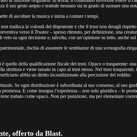
rano la funzione originaria. In teoria, il Guardiano dovrebbe essere il can
za il suo gesto ampio e teatrale nessuno sia in grado di suonare una not
te di ascoltare la musica e inizia a contare i tempi.
non tradisca la volontà del disponente e che il
trust
non deragli rispetto
reventiva verso il
Trustee
– spesso ritenuto, per definizione, una creatu
i veto su ogni decisione e, talvolta, con un’opinione su tutto, anche sul
 patrimoniale, rischia di assumere le sembianze di una scenografia eleg
ili è quello della qualificazione fiscale del trust. Opaco o trasparente: 
la struttura e viene tassato in capo al trust stesso. Nel trust trasparente,
eficiario abbia un diritto incondizionato alla percezione del reddito.
turale. Se ogni distribuzione è subordinata al suo consenso, al suo giud
 una promessa. E come insegna l’esperienza – non solo giuridica – le pr
te, viene trattato come opaco. Non per punizione, ma per elementare coere
te, offerto da Blast.