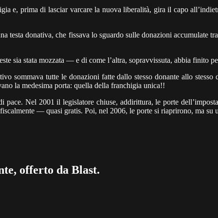
igia e, prima di lasciar varcare la nuova liberalità, gira il capo all’ind
na testa donativa, che fissava lo sguardo sulle donazioni accumulate tra
ste sia stata mozzata — e di come l’altra, sopravvissuta, abbia finito per
vo sommava tutte le donazioni fatte dallo stesso donante allo stesso don
vano la medesima porta: quella della franchigia unica!!
 pace. Nel 2001 il legislatore chiuse, addirittura, le porte dell’impo
calmente — quasi gratis. Poi, nel 2006, le porte si riaprirono, ma su 
te, offerto da Blast.