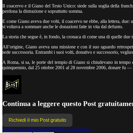
Il coacervo e il Giano del Testo Unico: siede sulla soglia della franch
perdona la distrazione e soprattutto somma.
E come Giano aveva due volti, il coacervo ne ebbe, alla lettera, due: u
si voltava a sommare anche le donazioni fatte in vita dal defunto.
La storia che segue è, in fondo, la cronaca di come una di quelle due te
All’origine, Giano aveva una missione e con il suo sguardo retrospetti
sede successoria. Entrambi i suoi volti, donativo e successorio, veglia
A Roma, si sa, le porte del tempio di Giano si chiudevano in tempo di
quinquennio, dal 25 ottobre 2001 al 28 novembre 2006, donare fu — fis
Continua a leggere questo Post gratuitamen
Richiedi il mio Post gratuito
Oppure acquista un abbonamento a pagamento.