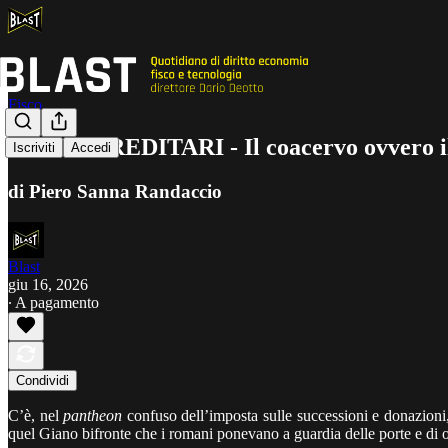
Fisco
SPILLI EREDITARI - Il coacervo ovvero il
Iscriviti
Accedi
di Piero Sanna Randaccio
Blast
giu 16, 2026
∙ A pagamento
Condividi
C’è, nel
pantheon
confuso dell’imposta sulle successioni e donazioni
quel Giano bifronte che i romani ponevano a guardia delle porte e di ogn