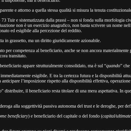
 il disponente, ma il beneficiario.
arente e attorno a quella stessa qualità si misura la tenuta costituzional
o 73 Tuir e sistematizzata dalla prassi – non si fonda sulla morfologia civi
duazione non è un esercizio anagrafico, non basta scrivere un nome nell’a
ionato ed esigibile alla percezione del reddito.
 in grassetto, ma un diritto giuridicamente azionabile.
to per competenza al beneficiario, anche se non ancora materialmente per
ora transitato.
el beneficiario appare strutturalmente consolidato, ma è sul “
quando
” che 
mmediatamente esigibile. E tra la certezza futura e la disponibilità attua
anticipare l’imposizione rispetto alla disponibilità effettiva, operazione
o
” distribuire, il beneficiario resta titolare di una mera aspettativa. In qu
deroga alla soggettività passiva autonoma del trust e le deroghe, per defi
ome beneficiary
) e beneficiario del capitale o del fondo (
capital/ultimat