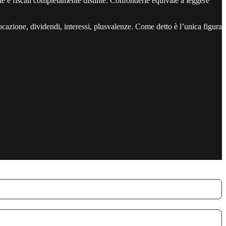
 e fiscali completamente distinte. Confonderle equivale a leggere
locazione, dividendi, interessi, plusvalenze. Come detto è l’unica figura