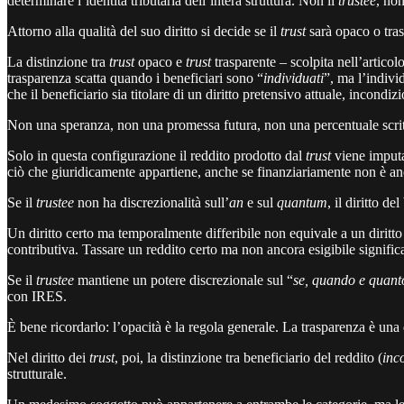
determinare l’identità tributaria dell’intera struttura. Non il
trustee
, non
Attorno alla qualità del suo diritto si decide se il
trust
sarà opaco o trasp
La distinzione tra
trust
opaco e
trust
trasparente – scolpita nell’articol
trasparenza scatta quando i beneficiari sono “
individuati
”, ma l’indivi
che il beneficiario sia titolare di un diritto pretensivo attuale, incondiz
Non una speranza, non una promessa futura, non una percentuale scritta
Solo in questa configurazione il reddito prodotto dal
trust
viene imputa
ciò che giuridicamente appartiene, anche se finanziariamente non è anc
Se il
trustee
non ha discrezionalità sull’
an
e sul
quantum
, il diritto d
Un diritto certo ma temporalmente differibile non equivale a un diritto i
contributiva. Tassare un reddito certo ma non ancora esigibile significa 
Se il
trustee
mantiene un potere discrezionale sul “
se, quando e quant
con IRES.
È bene ricordarlo: l’opacità è la regola generale. La trasparenza è una 
Nel diritto dei
trust
, poi, la distinzione tra beneficiario del reddito (
inc
strutturale.