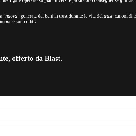
due figure operano su piani diversi e producono conseguenze giuridiche
za “
nuova
” generata dai beni in trust durante la vita del
trust
: canoni di 
imposte sui redditi.
te, offerto da Blast.