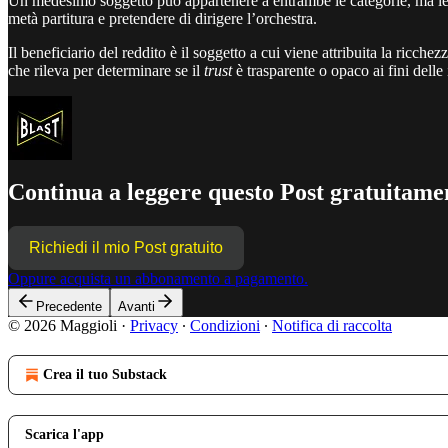
Un medesimo soggetto può appartenere a entrambe le categorie, ma le 
metà partitura e pretendere di dirigere l’orchestra.
Il beneficiario del reddito è il soggetto a cui viene attribuita la ricchez
che rileva per determinare se il
trust
è trasparente o opaco ai fini delle 
Continua a leggere questo Post gratuitamen
Richiedi il mio Post gratuito
Oppure acquista un abbonamento a pagamento.
Precedente
Avanti
© 2026 Maggioli
·
Privacy
∙
Condizioni
∙
Notifica di raccolta
Crea il tuo Substack
Scarica l'app