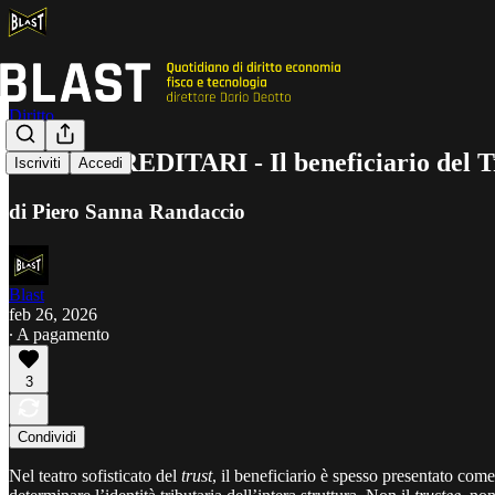
Diritto
SPILLI EREDITARI - Il beneficiario del Tr
Iscriviti
Accedi
di Piero Sanna Randaccio
Blast
feb 26, 2026
∙ A pagamento
3
Condividi
Nel teatro sofisticato del
trust
, il beneficiario è spesso presentato come