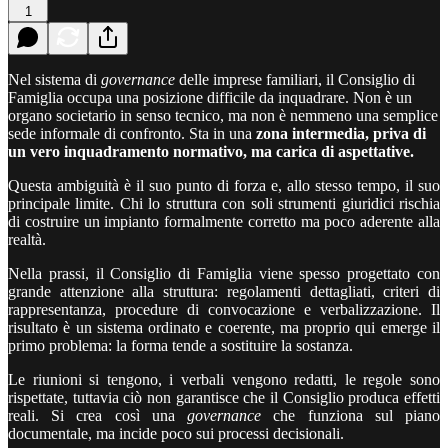
1
Nel sistema di
governance
delle imprese familiari, il Consiglio di
Famiglia occupa una posizione difficile da inquadrare. Non è un
organo societario in senso tecnico, ma non è nemmeno una semplice
sede informale di confronto. Sta in una
zona intermedia, priva di
un vero inquadramento normativo, ma carica di aspettative.
Questa ambiguità è il suo punto di forza e, allo stesso tempo, il suo
principale limite. Chi lo struttura con soli strumenti giuridici rischia
di costruire un impianto formalmente corretto ma poco aderente alla
realtà.
Nella prassi, il Consiglio di Famiglia viene spesso progettato con
grande attenzione alla struttura: regolamenti dettagliati, criteri di
rappresentanza, procedure di convocazione e verbalizzazione. Il
risultato è un sistema ordinato e coerente, ma proprio qui emerge il
primo problema: la forma tende a sostituire la sostanza.
Le riunioni si tengono, i verbali vengono redatti, le regole sono
rispettate, tuttavia ciò non garantisce che il Consiglio produca effetti
reali. Si crea così una
governance
che funziona sul piano
documentale, ma incide poco sui processi decisionali.