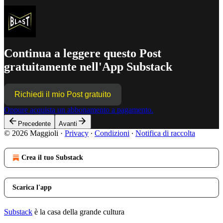
Continua a leggere questo Post
gratuitamente nell'App Substack
Richiedi il mio Post gratuito
Oppure acquista un abbonamento a pagamento.
Precedente
Avanti
© 2026 Maggioli
·
Privacy
∙
Condizioni
∙
Notifica di raccolta
Crea il tuo Substack
Scarica l'app
Substack
è la casa della grande cultura