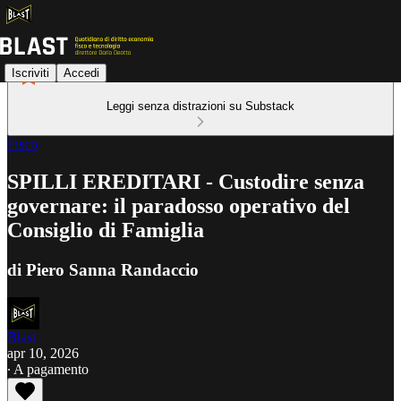
Iscriviti
Accedi
Leggi senza distrazioni su Substack
Fisco
SPILLI EREDITARI - Custodire senza
governare: il paradosso operativo del
Consiglio di Famiglia
di Piero Sanna Randaccio
Blast
apr 10, 2026
∙ A pagamento