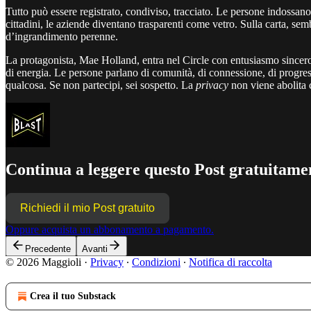
Tutto può essere registrato, condiviso, tracciato. Le persone indossan
cittadini, le aziende diventano trasparenti come vetro. Sulla carta, sem
d’ingrandimento perenne.
La protagonista, Mae Holland, entra nel Circle con entusiasmo sincero
di energia. Le persone parlano di comunità, di connessione, di progress
qualcosa. Se non partecipi, sei sospetto. La
privacy
non viene abolita c
Continua a leggere questo Post gratuitamen
Richiedi il mio Post gratuito
Oppure acquista un abbonamento a pagamento.
Precedente
Avanti
© 2026 Maggioli
·
Privacy
∙
Condizioni
∙
Notifica di raccolta
Crea il tuo Substack