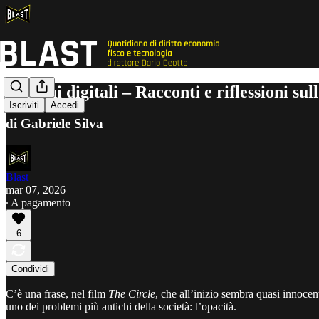
Specchi digitali – Racconti e riflessioni su
Iscriviti
Accedi
di Gabriele Silva
Blast
mar 07, 2026
∙ A pagamento
6
Condividi
C’è una frase, nel film
The Circle
, che all’inizio sembra quasi innocen
uno dei problemi più antichi della società: l’opacità.