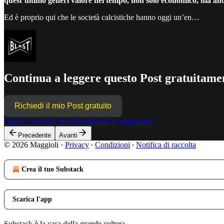
quest’ultimo generi valore nel tempo, non solo economico, ma anch
Ed è proprio qui che le società calcistiche hanno oggi un’en…
Continua a leggere questo Post gratuitamen
Richiedi il mio Post gratuito
Oppure acquista un abbonamento a pagamento.
Precedente
Avanti
© 2026 Maggioli
·
Privacy
∙
Condizioni
∙
Notifica di raccolta
Crea il tuo Substack
Scarica l'app
Substack
è la casa della grande cultura