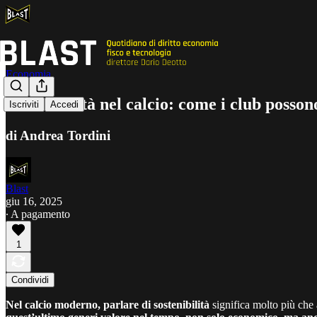
Economia
Sostenibilità nel calcio: come i club posson
Iscriviti
Accedi
di Andrea Tordini
Blast
giu 16, 2025
∙ A pagamento
1
Condividi
Nel calcio moderno, parlare di sostenibilità
significa molto più che a