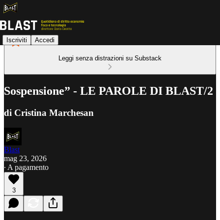
Iscriviti
Accedi
Leggi senza distrazioni su Substack
Sospensione” - LE PAROLE DI BLAST/2
di Cristina Marchesan
Blast
mag 23, 2026
∙ A pagamento
3