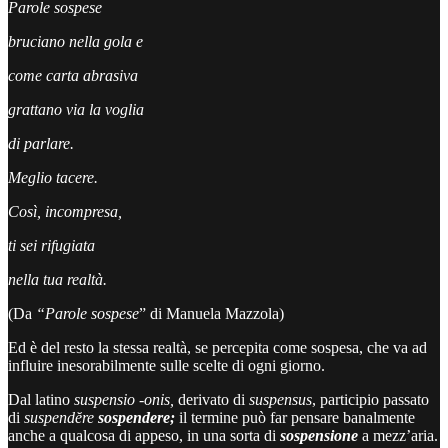
Parole sospese
bruciano nella gola e
come carta abrasiva
grattano via la voglia
di parlare.
Meglio tacere.
Così, incompresa,
ti sei rifugiata
nella tua realtà.
(Da
“Parole sospese
” di Manuela Mazzola)
Ed è del resto la stessa realtà, se percepita come sospesa, che va ad
influire inesorabilmente sulle scelte di ogni giorno.
Dal latino
suspensio -onis,
derivato di
suspensus
, participio passato
di
suspendĕre
sospendere;
il termine può far pensare banalmente
anche a qualcosa di appeso, in una sorta di
sospensione
a mezz’aria.