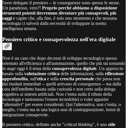
l'aver delegato il pensiero -- le conseguenze sono spesso le stesse.
Un paradosso, vero?!
Proprio perché abbiamo a disposizione
strumenti potenti dovremmo diventare più consapevoli, più
saggi
e capire che, alla fine, è solo uno strumento e che nessuna
tecnologia ci salverà dalla necessità di sviluppare la nostra
intelligenza umana.
Pensiero critico e consapevolezza nell'era digitale
Non è un caso che dopo decenni di sviluppo tecnologico spesso
orientato all'efficienza o all'automazione, quello che più sta tornando
in auge
oggi è il tema della
consapevolezza digitale
. Un approccio
basato sulla
valutazione critica
delle informazioni, sulla
riflessione
approfondita
, sull'
etica
e sulla
crescita personale
che passa non
dai risultati immediati -- quelli arrivano di conseguenza -- ma dalla
cura dell'intelletto basata sulla curiosità e non certo sulla delega
cognitiva ai sistemi artificiali. Non c'entra nulla il rifiuto della
tecnologia e tantomeno l'essere tecnofobici o voler apparire
"alternativi" per essere considerati. Qui l'alternativa, non c'entra, o
meglio, c'entra ma in una logica non di contrapposizione, bensì di
integrazione consapevole.
Il pensiero critico, definito anche "
critical thinking
", è uno
stile