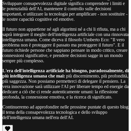
Sviluppare consapevolezza digitale significa comprendere i limiti e
le potenzialità dell'AI, mantenere il controllo sulle decisioni
importanti, e utilizzare la tecnologia per amplificare - non sostituire -
le nostre capacità cognitive ed emotive.
Il futuro non appartiene né agli algoritmi né a chi li rifiuta, ma a chi
saprà integrare il meglio dell'intelligenza artificiale con una rinnovata
intelligenza umana. Come diceva il filosofo Umberto Eco: "Il vero
problema non è proteggere il passato ma proteggere il futuro". E il
futuro richiede persone che sappiano pensare in modo critico, creare
connessioni significative, e prendere decisioni sagge in un mondo
sempre più complesso.
L'era dell'intelligenza artificiale ha bisogno, paradossalmente, di
più intelligenza umana che mai:
più discernimento, più profondità,
più saggezza. Non possiamo permetterci di delegare il pensiero. La
vera innovazione sarà utilizzare l'AI per liberare tempo ed energie da
dedicare a ciò che ci rende autenticamente umani: la riflessione
profonda, la connessione emotiva, e la ricerca di significato.
Continueremo ad approfondire nelle prossime puntate di questo blog
il tema della consapevolezza tecnologica e dello sviluppo
dell'intelligenza umana nell'era dell'AI.