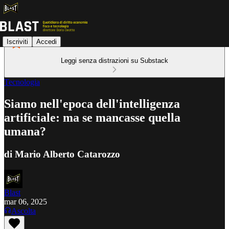
Iscriviti
Accedi
Leggi senza distrazioni su Substack
Tecnologia
Siamo nell'epoca dell'intelligenza
artificiale: ma se mancasse quella
umana?
di Mario Alberto Catarozzo
Blast
mar 06, 2025
Ascolta