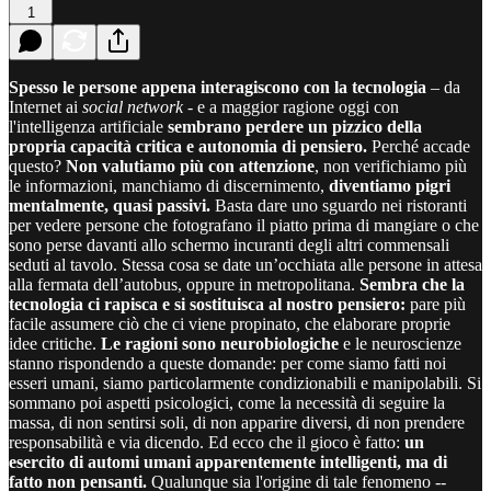
1
Spesso le persone appena interagiscono con la tecnologia
– da
Internet ai
social network
- e a maggior ragione oggi con
l'intelligenza artificiale
sembrano perdere un pizzico della
propria capacità critica e autonomia di pensiero.
Perché accade
questo?
Non valutiamo più con attenzione
, non verifichiamo più
le informazioni, manchiamo di discernimento,
diventiamo pigri
mentalmente, quasi passivi.
Basta dare uno sguardo nei ristoranti
per vedere persone che fotografano il piatto prima di mangiare o che
sono perse davanti allo schermo incuranti degli altri commensali
seduti al tavolo. Stessa cosa se date un’occhiata alle persone in attesa
alla fermata dell’autobus, oppure in metropolitana.
Sembra che la
tecnologia ci rapisca e si sostituisca al nostro pensiero:
pare più
facile assumere ciò che ci viene propinato, che elaborare proprie
idee critiche.
Le ragioni sono neurobiologiche
e le neuroscienze
stanno rispondendo a queste domande: per come siamo fatti noi
esseri umani, siamo particolarmente condizionabili e manipolabili. Si
sommano poi aspetti psicologici, come la necessità di seguire la
massa, di non sentirsi soli, di non apparire diversi, di non prendere
responsabilità e via dicendo. Ed ecco che il gioco è fatto:
un
esercito di automi umani apparentemente intelligenti, ma di
fatto non pensanti.
Qualunque sia l'origine di tale fenomeno --