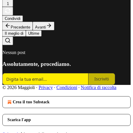
1
Condividi
Precedente
Avanti
Il meglio di
Ultime
Nessun post
Assolutamente, procediamo.
Iscriviti
© 2026 Maggioli
·
Privacy
∙
Condizioni
∙
Notifica di raccolta
Crea il tuo Substack
Scarica l'app