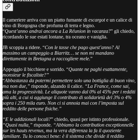
Il cameriere arriva con un piatto fumante di
escargot
e un calice di
vino di Borgogna che profuma di terra e legno.
“
Quest’anno andrai ancora a La Réunion in vacanza?
” gli chiedo,
ricordando le sue estati lontane, tra oceano e vaniglia.
JB scoppia a ridere. “
Con le tasse che pago quest’anno? Al
massimo un campeggio a Biarritz… se non mi mandano
direttamente in Bretagna a raccogliere mele.
”
Appoggio il bicchiere e sorrido. “
Quante ne paghi esattamente,
monsieur le fiscaliste?”
“
Abbastanza da potermi permettere solo una bottiglia di buon vino,
ma non due,”
risponde, alzando il calice.
“La France, come sai,
ama la progressività. Le aliquote vanno dal 0% al 45% per i redditi
più alti, a cui si aggiunge il contributo di solidarietà del 3% o 4%
sopra i 250 mila euro. Non ci si annoia mai con l’imposta sul
reddito delle persone fisiche.”
“E le addizionali locali?
” chiedo, quasi per istinto professionale.
“Quasi nulla,”
risponde
. “Abbiamo la contribution exceptionnelle
sur les hauts revenus, ma la vera differenza la fa il quoziente
familiare. Tu lo conosci bene: è il sistema che divide il reddito