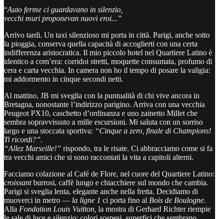
“
Auto ferme ci guardavano in silenzio,
vecchi muri proponevan nuovi eroi...”
Arrivo tardi. Un taxi silenzioso mi porta in città. Parigi, anche sotto
la pioggia, conserva quella capacità di accoglierti con una certa
indifferenza aristocratica. Il mio piccolo hotel nel Quartiere Latino è
identico a com’era: corridoi stretti, moquette consumata, profumo di
cera e carta vecchia. In camera non ho il tempo di posare la valigia:
mi addormento in cinque secondi netti.
Al mattino, JB mi sveglia con la puntualità di chi vive ancora in
Bretagna, nonostante l’indirizzo parigino. Arriva con una vecchia
Peugeot PX10, caschetto d’ordinanza e uno zainetto Millet che
sembra sopravvissuto a mille escursioni. Mi saluta con un sorriso
largo e una stoccata sportiva:
“Cinque a zero, finale di Champions!
Ti ricordi?”.
“Allez Marseille!”
rispondo, tra le risate. Ci abbracciamo come si fa
tra vecchi amici che si sono raccontati la vita a capitoli alterni.
Facciamo colazione al Café de Flore, nel cuore del Quartiere Latino:
croissant
burrosi, caffè lungo e chiacchiere sul mondo che cambia.
Parigi si sveglia lenta, elegante anche nella fretta. Decidiamo di
muoverci in metro —
la ligne 1
ci porta fino al
Bois de Boulogne
.
Alla
Fondation Louis Vuitton,
la mostra di Gerhard Richter riempie
le sale di luce e silenzio: colori sospesi, superfici che sembrano