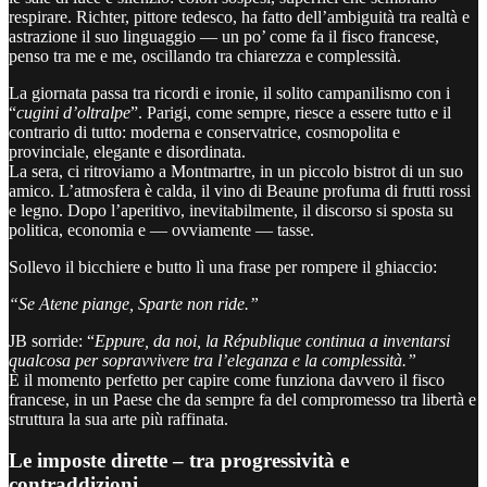
respirare. Richter, pittore tedesco, ha fatto dell’ambiguità tra realtà e
astrazione il suo linguaggio — un po’ come fa il fisco francese,
penso tra me e me, oscillando tra chiarezza e complessità.
La giornata passa tra ricordi e ironie, il solito campanilismo con i
“
cugini d’oltralpe
”. Parigi, come sempre, riesce a essere tutto e il
contrario di tutto: moderna e conservatrice, cosmopolita e
provinciale, elegante e disordinata.
La sera, ci ritroviamo a Montmartre, in un piccolo bistrot di un suo
amico. L’atmosfera è calda, il vino di Beaune profuma di frutti rossi
e legno. Dopo l’aperitivo, inevitabilmente, il discorso si sposta su
politica, economia e — ovviamente — tasse.
Sollevo il bicchiere e butto lì una frase per rompere il ghiaccio:
“Se Atene piange, Sparte non ride.”
JB sorride: “
Eppure, da noi, la République continua a inventarsi
qualcosa per sopravvivere tra l’eleganza e la complessità.”
È il momento perfetto per capire come funziona davvero il fisco
francese, in un Paese che da sempre fa del compromesso tra libertà e
struttura la sua arte più raffinata.
Le imposte dirette – tra progressività e
contraddizioni