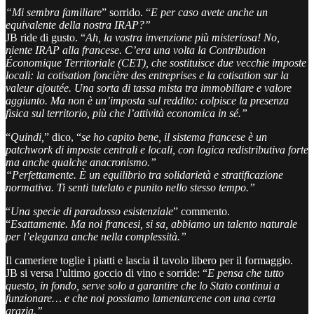
“Mi sembra familiare
” sorrido. “
E per caso avete anche un
equivalente della nostra IRAP?”
JB ride di gusto. “
Ah, la vostra invenzione più misteriosa! No,
niente IRAP alla francese. C’era una volta la Contribution
Économique Territoriale (CET), che sostituisce due vecchie imposte
locali: la cotisation foncière des entreprises e la cotisation sur la
valeur ajoutée. Una sorta di tassa mista tra immobiliare e valore
aggiunto. Ma non è un’imposta sul reddito: colpisce la presenza
fisica sul territorio, più che l’attività economica in sé.”
“
Quindi,
” dico, “
se ho capito bene, il sistema francese è un
patchwork di imposte centrali e locali, con logica redistributiva forte
ma anche qualche anacronismo.”
“Perfettamente. È un equilibrio tra solidarietà e stratificazione
normativa. Ti senti tutelato e punito nello stesso tempo.”
“
Una specie di paradosso esistenziale
” commento.
“
Esattamente. Ma noi francesi, si sa, abbiamo un talento naturale
per l’eleganza anche nella complessità.”
Il cameriere toglie i piatti e lascia il tavolo libero per il formaggio.
JB si versa l’ultimo goccio di vino e sorride: “
E pensa che tutto
questo, in fondo, serve solo a garantire che lo Stato continui a
funzionare… e che noi possiamo lamentarcene con una certa
grazia.”