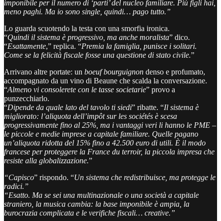
imponibile per il numero di ‘parti’ del nucleo familiare. Più figli hai,
meno paghi. Ma io sono single, quindi… pago tutto.”
Lo guarda scuotendo la testa con una smorfia ironica.
“
Quindi il sistema è progressivo, ma anche moralista
” dico.
“
Esattamente
,” replica. “
Premia la famiglia, punisce i solitari.
Come se la felicità fiscale fosse una questione di stato civile.
”
Arrivano altre portate: un
boeuf bourguignon
denso e profumato,
accompagnato da un vino di Beaune che scalda la conversazione.
“
Almeno vi consolerete con le tasse societarie
” provo a
punzecchiarlo.
“
Dipende da quale lato del tavolo ti siedi
” ribatte. “
Il sistema è
migliorato: l’aliquota dell’impôt sur les sociétés è scesa
progressivamente fino al 25%, ma i vantaggi veri li hanno le PME –
le piccole e medie imprese a capitale familiare. Quelle pagano
un’aliquota ridotta del 15% fino a 42.500 euro di utili. È il modo
francese per proteggere la France du terroir, la piccola impresa che
resiste alla globalizzazione.
”
“Capisco
” rispondo. “
Un sistema che redistribuisce, ma protegge le
radici.”
“Esatto. Ma se sei una multinazionale o una società a capitale
straniero, la musica cambia: la base imponibile è ampia, la
burocrazia complicata e le verifiche fiscali… creative.”