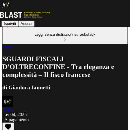
Iscriviti
Accedi
Leggi senza distrazioni su Substack
Fisco
SGUARDI FISCALI
D’OLTRECONFINE - Tra eleganza e
complessità – Il fisco francese
di Gianluca Iannetti
Blast
nov 04, 2025
∙ A pagamento