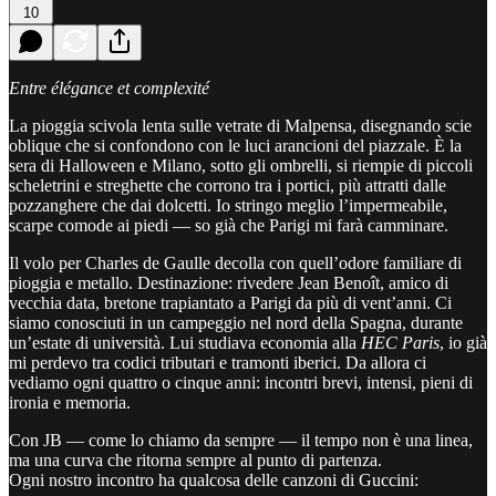
10
Entre élégance et complexité
La pioggia scivola lenta sulle vetrate di Malpensa, disegnando scie
oblique che si confondono con le luci arancioni del piazzale. È la
sera di Halloween e Milano, sotto gli ombrelli, si riempie di piccoli
scheletrini e streghette che corrono tra i portici, più attratti dalle
pozzanghere che dai dolcetti. Io stringo meglio l’impermeabile,
scarpe comode ai piedi — so già che Parigi mi farà camminare.
Il volo per Charles de Gaulle decolla con quell’odore familiare di
pioggia e metallo. Destinazione: rivedere Jean Benoît, amico di
vecchia data, bretone trapiantato a Parigi da più di vent’anni. Ci
siamo conosciuti in un campeggio nel nord della Spagna, durante
un’estate di università. Lui studiava economia alla
HEC Paris
, io già
mi perdevo tra codici tributari e tramonti iberici. Da allora ci
vediamo ogni quattro o cinque anni: incontri brevi, intensi, pieni di
ironia e memoria.
Con JB — come lo chiamo da sempre — il tempo non è una linea,
ma una curva che ritorna sempre al punto di partenza.
Ogni nostro incontro ha qualcosa delle canzoni di Guccini: