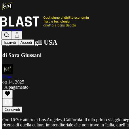
Economia
Sguardi dagli USA
Iscriviti
Accedi
di Sara Giussani
Blast
ott 14, 2025
∙ A pagamento
Condividi
Ore 16:30: atterro a Los Angeles, California. Il mio primo viaggio negli 
ricerca di quella cultura imprenditoriale che non trovo in Italia, quell’