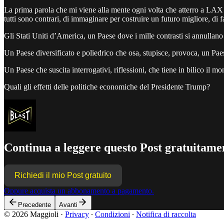
La prima parola che mi viene alla mente ogni volta che atterro a LAX è:
tutti sono contrari, di immaginare per costruire un futuro migliore, di 
Gli Stati Uniti d’America, un Paese dove i mille contrasti si annullano e
Un Paese diversificato e poliedrico che osa, stupisce, provoca, un Paese
Un Paese che suscita interrogativi, riflessioni, che tiene in bilico il m
Quali gli effetti delle politiche economiche del Presidente Trump?
Continua a leggere questo Post gratuitamen
Richiedi il mio Post gratuito
Oppure acquista un abbonamento a pagamento.
Precedente
Avanti
© 2026 Maggioli
·
Privacy
∙
Condizioni
∙
Notifica di raccolta