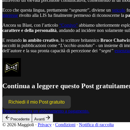
attraverso un’elevata precisione comunicativa, consentendo in tal modo 
Ecco che questa lingua, prettamente “
segnante
”, diviene un
veicolo
fo
interesse
rivolto alla LIS ha finalmente permesso di riconoscerne la
pa
Ancora su Blast, con l’articolo
“Corsivo”
abbiamo ulteriormente esplo
carattere e della personalità
, andando ad incidere non solamente sull
E restando
in ambito creativo
, lo scrittore britannico
Bruce Chatwi
n
raccolti in pubblicazioni come “
L’occhio assoluto
” - un insieme di im
dell’autore e la sua pronta capacità di percezione dei
“segni”
essenzia
Continua a leggere questo Post gratuitamen
Richiedi il mio Post gratuito
Oppure acquista un abbonamento a pagamento.
Precedente
Avanti
© 2026 Maggioli
·
Privacy
∙
Condizioni
∙
Notifica di raccolta