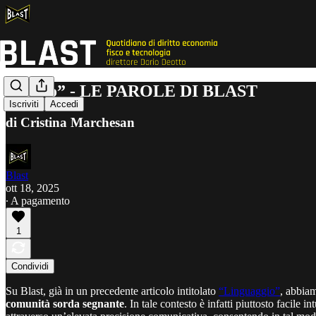
“Segno” - LE PAROLE DI BLAST
Iscriviti
Accedi
di Cristina Marchesan
Blast
ott 18, 2025
∙ A pagamento
1
Condividi
Su Blast, già in un precedente articolo intitolato
“Linguaggio”
, abbiam
comunità sorda segnante
. In tale contesto è infatti piuttosto facil