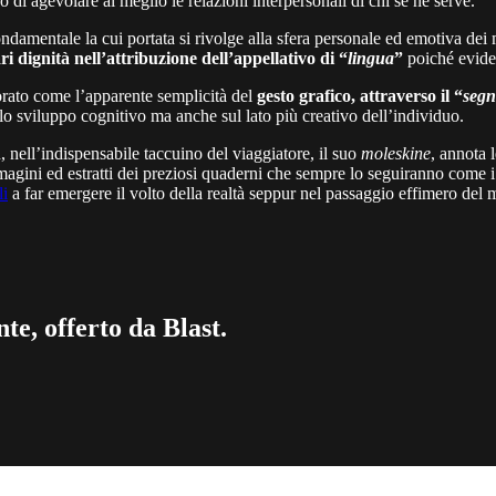
di agevolare al meglio le relazioni interpersonali di chi se ne serve.
ndamentale la cui portata si rivolge alla sfera personale ed emotiva dei 
ri dignità nell’attribuzione dell’appellativo di “
lingua
”
poiché evide
rato come l’apparente semplicità del
gesto grafico, attraverso il “
seg
o sviluppo cognitivo ma anche sul lato più creativo dell’individuo.
, nell’indispensabile taccuino del viaggiatore, il suo
moleskine
, annota l
magini ed estratti dei preziosi quaderni che sempre lo seguiranno come i
li
a far emergere il volto della realtà seppur nel passaggio effimero del
te, offerto da Blast.